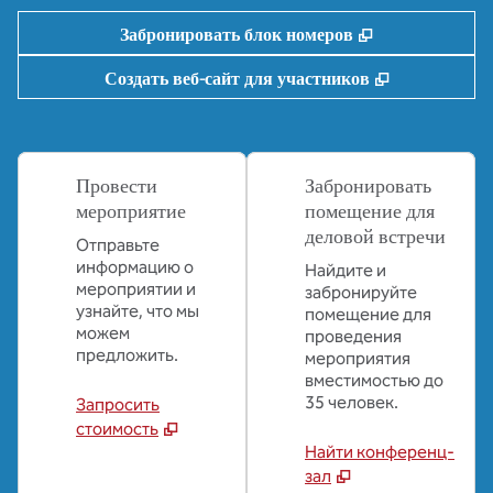
,
Открывается 
Забронировать блок номеров
,
Открываетс
Создать веб-сайт для участников
Провести
Забронировать
мероприятие
помещение для
деловой встречи
Отправьте
информацию о
Найдите и
мероприятии и
забронируйте
узнайте, что мы
помещение для
можем
проведения
предложить.
мероприятия
вместимостью до
35 человек.
Запросить
стоимость
Найти конференц-
зал