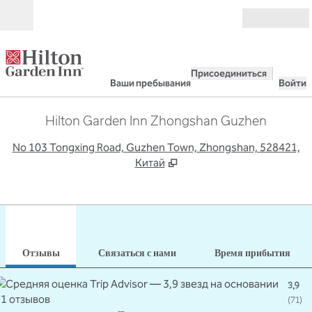
Перейти к содержанию
Открыть
Присоединиться
Ваши пребывания
Войти
Hilton Garden Inn Zhongshan Guzhen
,
О
No 103 Tongxing Road, Guzhen Town, Zhongshan, 528421,
Китай
1
/
12
предыдущее изображение
сле
1 из 12
Связаться с нами
Отзывы
Связаться с нами
Время прибытия
3,9
(
71
)