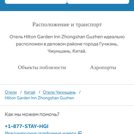
Расположение и транспорт
Отель Hilton Garden Inn Zhongshan Guzhen идеально
расположен в деловом районе города Гучжэнь,
Чжуншань, Китай.
Объекты поблизости
Аэропорты
Отели
/
Китай
/
Отели Чжуншань
/
Hilton Garden Inn Zhongshan Guzhen
Как мы можем помочь?
Телефон:
+1-877-STAY-HGI
,
Открывается в новой в
Международные телефонные номера