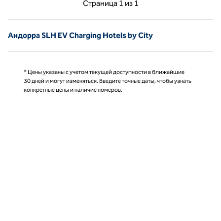
Предыдущая страница, 1 из 1
Следующая страниц
Страница
1 из 1
Страница 1 из 1
Андорра SLH EV Charging Hotels by City
* Цены указаны с учетом текущей доступности в ближайшие
30 дней и могут изменяться. Введите точные даты, чтобы узнать
конкретные цены и наличие номеров.