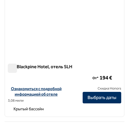
The Blackpine Hotel, отель SLH
The Blackpine Hotel, отель SLH
194 €
От*
Посмотреть информацию об отеле The Blackpine Hotel, a SLH Ho
Ознакомиться с подробной
Скидка Honors
информацией об отеле
Выбрать даты
3,08 мили
Крытый бассейн