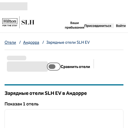
Перейти к содержанию
,
открывается новая 
Ваши
Присоединиться
Войти
пребывания
Отели
/
Андорра
/
Зарядные отели SLH EV
Сравнить отели
Предлагаемые 
Зарядные отели SLH EV в Андорре
Показан 1 отель
1
/
3
Показан 1 отель
предыдущее изображение
следу
1 из 3