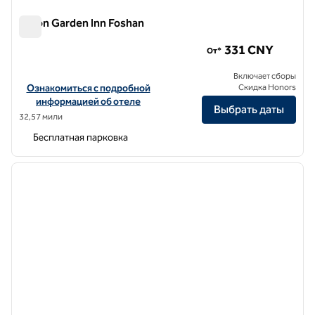
Hilton Garden Inn Foshan
Hilton Garden Inn Foshan
331 CNY
От*
Включает сборы
Посмотреть информацию об отеле Hilton Garden Inn Foshan
Ознакомиться с подробной
Скидка Honors
информацией об отеле
Выбрать даты
32,57 мили
Бесплатная парковка
1
/
12
предыдущее изображение
следу
1 из 12