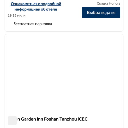
Посмотреть информацию об отеле Hilton Garden Inn Zhongshan
Ознакомиться с подробной
Скидка Honors
информацией об отеле
Выбрать даты
19,15 мили
Бесплатная парковка
1
/
12
предыдущее изображение
следу
1 из 12
Hilton Garden Inn Foshan Tanzhou ICEC
Hilton Garden Inn Foshan Tanzhou ICEC