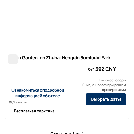
Hilton Garden Inn Zhuhai Hengqin Sumlodol Park
Hilton Garden Inn Zhuhai Hengqin Sumlodol Park
392 CNY
От*
Включает сборы
Скидка Honors при раннем
Посмотреть информацию об отеле Hilton Garden Inn Zhuhai Heng
Ознакомиться с подробной
бронировании
информацией об отеле
Выбрать даты
39,25 мили
Бесплатная парковка
Предыдущая страница, 1 из 1
Следующая страниц
Страница
1 из 1