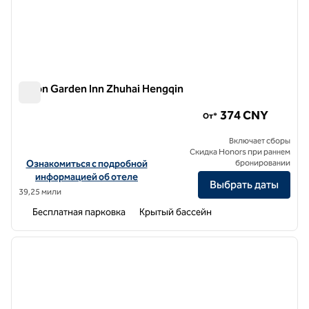
Hilton Garden Inn Zhuhai Hengqin
Hilton Garden Inn Zhuhai Hengqin
374 CNY
От*
Включает сборы
Скидка Honors при раннем
Посмотреть информацию об отеле Hilton Garden Inn Zhuhai Hen
Ознакомиться с подробной
бронировании
информацией об отеле
Выбрать даты
39,25 мили
Бесплатная парковка
Крытый бассейн
1
/
12
предыдущее изображение
следу
1 из 12