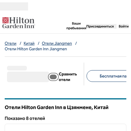
Перейти к содержанию
,
открывается новая 
Ваши
Присоединиться
Войти
пребывания
Отели
/
Китай
/
Отели Jiangmen
/
Отели Hilton Garden Inn Jiangmen
Сравнить
Бесплатная парк
отели
Предлагаемые фильт
Отели Hilton Garden Inn в Цзянмене, Китай
Показанo 8 отелей
1
/
12
Показанo 8 отелей
предыдущее изображение
следу
1 из 12