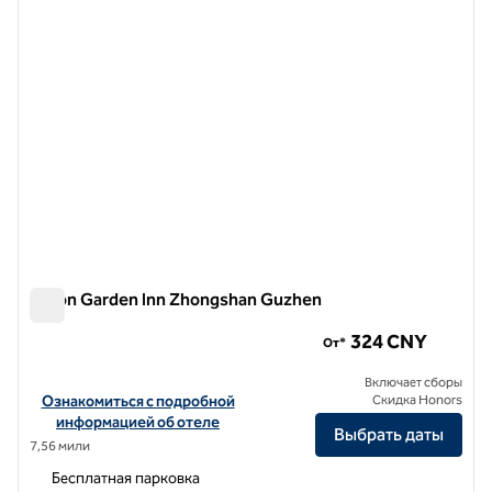
Hilton Garden Inn Zhongshan Guzhen
Hilton Garden Inn Zhongshan Guzhen
324 CNY
От*
Включает сборы
Посмотреть информацию об отеле Hilton Garden Inn Zhongshan
Ознакомиться с подробной
Скидка Honors
информацией об отеле
Выбрать даты
7,56 мили
Бесплатная парковка