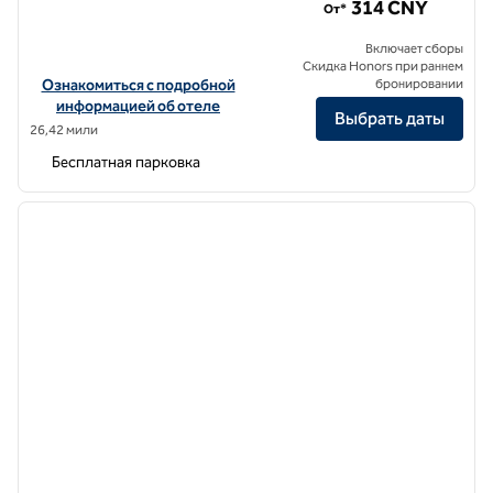
314 CNY
От*
Включает сборы
Скидка Honors при раннем
Посмотреть информацию об отеле Hilton Garden Inn Foshan Tan
Ознакомиться с подробной
бронировании
информацией об отеле
Выбрать даты
26,42 мили
Бесплатная парковка
1
/
11
предыдущее изображение
следу
1 из 11