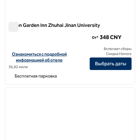
Hilton Garden Inn Zhuhai Jinan University
Hilton Garden Inn Zhuhai Jinan University
348 CNY
От*
Включает сборы
Посмотреть информацию об отеле Hilton Garden Inn Zhuhai Jinan
Ознакомиться с подробной
Скидка Honors
информацией об отеле
Выбрать даты
36,82 мили
Бесплатная парковка
1
/
12
предыдущее изображение
следу
1 из 12