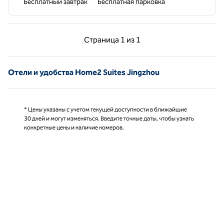
Бесплатный завтрак
Бесплатная парковка
Предыдущая страница, 1 из 1
Следующая страниц
Страница
1 из 1
Страница 1 из 1
Отели и удобства Home2 Suites Jingzhou
* Цены указаны с учетом текущей доступности в ближайшие
30 дней и могут изменяться. Введите точные даты, чтобы узнать
конкретные цены и наличие номеров.