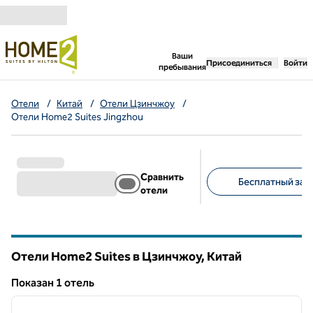
Перейти к содержанию
,
открывается новая 
Ваши
Присоединиться
Войти
пребывания
Отели
/
Китай
/
Отели Цзинчжоу
/
Отели Home2 Suites Jingzhou
Сравнить
Бесплатный завт
отели
Предлагаемые фильт
Отели Home2 Suites в Цзинчжоу, Китай
Показан 1 отель
1
/
12
Показан 1 отель
предыдущее изображение
следу
1 из 12