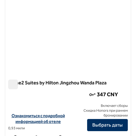
Home2 Suites by Hilton Jingzhou Wanda Plaza
Home2 Suites by Hilton Jingzhou Wanda Plaza
347 CNY
От*
Включает сборы
Скидка Honors при раннем
Посмотреть информацию об отеле Home2 Suites by Hilton Jingz
Ознакомиться с подробной
бронировании
информацией об отеле
Выбрать даты
0,93 мили