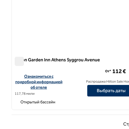
Hilton Garden Inn Athens Syggrou Avenue
Hilton Garden Inn Athens Syggrou Avenue
112 €
От*
Посмотреть информацию об отеле Hilton Garden Inn Ath
Ознакомиться с
подробной информацией
Распродажа Hilton Sale Ho
об отеле
Выбрать даты
117,78 мили
Открытый бассейн
Предыд
Ст