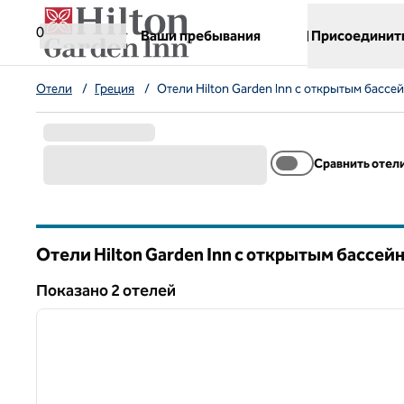
Перейти к содержанию
,
открывается новая вкладка
0
Ваши пребывания
Присоединит
Отели
/
Греция
/
Отели Hilton Garden Inn с открытым бассе
Сравнить отел
Отели Hilton Garden Inn с открытым бассей
Показанo 2 отелей
1
Показанo 2 отелей
предыдущее изображение
1 из 12