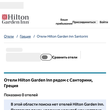
Перейти к содержанию
,
открывается новая 
Ваши
Присоединиться
Войти
пребывания
Отели
/
Греция
/
Отели Hilton Garden Inn Santorini
Сравнить отели
Предлагаемые 
Отели Hilton Garden Inn рядом с Санторини,
Греция
Показанo 0 отелей
Мы не смогли найти для вас ни одного отеля в этом районе
В этой области поиска нет отелей Hilton Garden Inn.