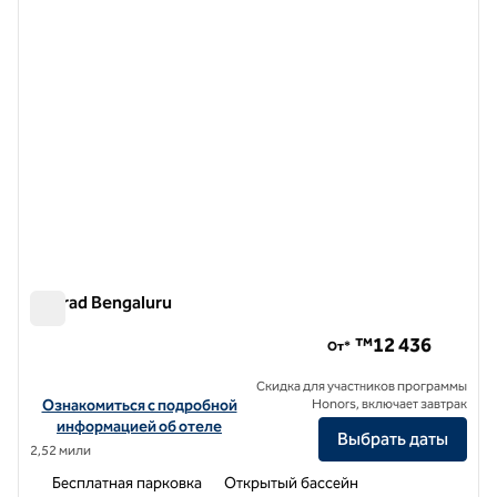
Conrad Bengaluru
Conrad Bengaluru
™12 436
От*
Скидка для участников программы
Посмотреть информацию об отеле Conrad Bengaluru
Ознакомиться с подробной
Honors, включает завтрак
информацией об отеле
Выбрать даты
2,52 мили
Бесплатная парковка
Открытый бассейн