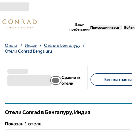
Перейти к содержанию
,
открывается новая 
Ваши
Присоединиться
Войти
пребывания
Отели
/
Индия
/
Отели в Бенгалуру
/
Отели Conrad Bengaluru
Сравнить
Бесплатная парк
отели
Предлагаемые фильт
Отели Conrad в Бенгалуру, Индия
Показан 1 отель
1
/
12
Показан 1 отель
предыдущее изображение
следу
1 из 12