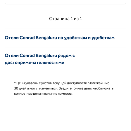
Предыдущая страница, 1 из 1
Следующая страниц
Страница
1 из 1
Страница 1 из 1
Отели Conrad Bengaluru по удобствам и удобствам
Отели Conrad Bengaluru рядом с
достопримечательностями
* Цены указаны с учетом текущей доступности в ближайшие
30 дней и могут изменяться. Введите точные даты, чтобы узнать
конкретные цены и наличие номеров.