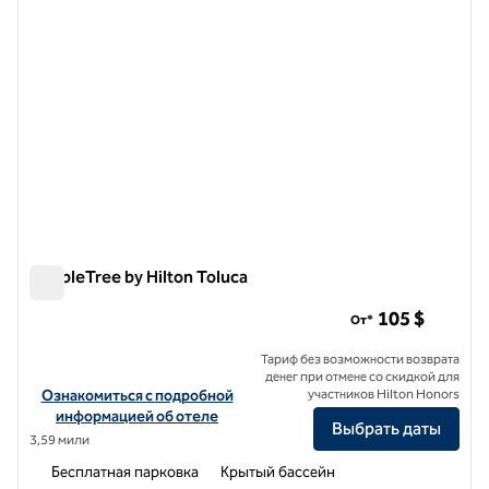
DoubleTree by Hilton Toluca
DoubleTree by Hilton Toluca
105 $
От*
Тариф без возможности возврата
денег при отмене со скидкой для
Посмотреть информацию об отеле DoubleTree by Hilton Toluca
Ознакомиться с подробной
участников Hilton Honors
информацией об отеле
Выбрать даты
3,59 мили
Бесплатная парковка
Крытый бассейн