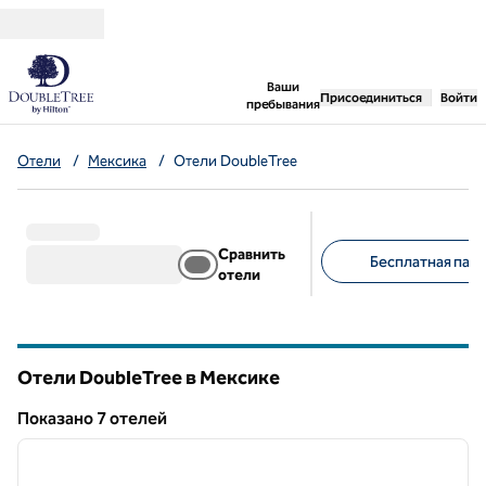
Перейти к содержанию
,
открывается новая 
Ваши
Присоединиться
Войти
пребывания
Отели
/
Мексика
/
Отели DoubleTree
Сравнить
Бесплатная парк
отели
Предлагаемые фильт
Отели DoubleTree в Мексике
Показанo 7 отелей
1
/
12
Показанo 7 отелей
предыдущее изображение
следу
1 из 12