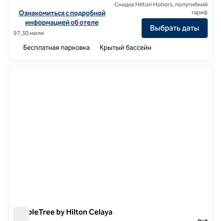
Скидка Hilton Honors, полугибкий
Посмотреть информацию об отеле DoubleTree by Hilton Hotel Q
Ознакомиться с подробной
тариф
информацией об отеле
Выбрать даты
97,30 мили
Бесплатная парковка
Крытый бассейн
1
/
12
предыдущее изображение
следу
1 из 12
DoubleTree by Hilton Celaya