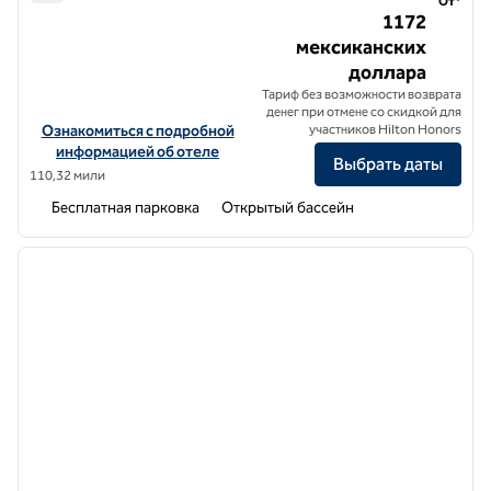
DoubleTree by Hilton Celaya
От*
1172
мексиканских
доллара
Тариф без возможности возврата
денег при отмене со скидкой для
Посмотреть информацию об отеле DoubleTree by Hilton Celaya
Ознакомиться с подробной
участников Hilton Honors
информацией об отеле
Выбрать даты
110,32 мили
Бесплатная парковка
Открытый бассейн
1
/
12
предыдущее изображение
следу
1 из 12