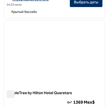
Выбрать даты
24,03 мили
Крытый бассейн
1
/
12
предыдущее изображение
следу
1 из 12
DoubleTree by Hilton Hotel Queretaro
DoubleTree by Hilton Hotel Queretaro
1369 Mex$
От*