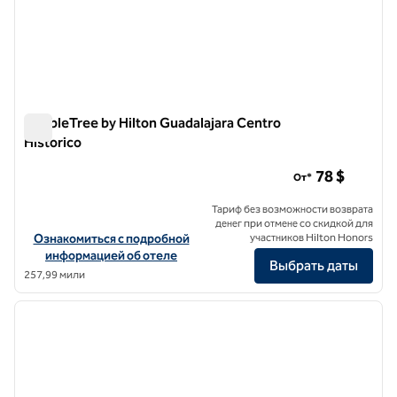
DoubleTree by Hilton Guadalajara Centro
Historico
DoubleTree by Hilton Guadalajara Centro Historico
78 $
От*
Тариф без возможности возврата
денег при отмене со скидкой для
Посмотреть информацию об отеле DoubleTree by Hilton Guadalaja
Ознакомиться с подробной
участников Hilton Honors
информацией об отеле
Выбрать даты
257,99 мили
1
/
12
предыдущее изображение
следу
1 из 12