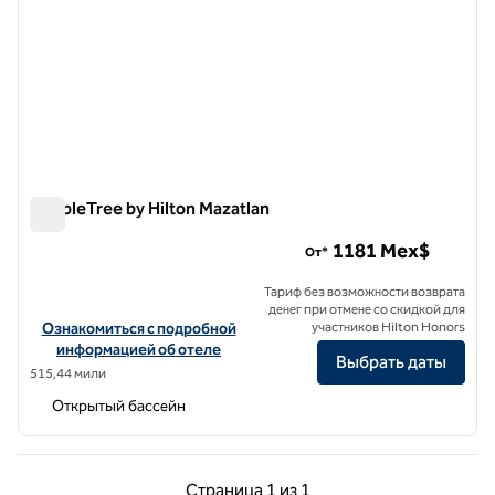
DoubleTree by Hilton Mazatlan
DoubleTree by Hilton Mazatlan
1181 Mex$
От*
Тариф без возможности возврата
денег при отмене со скидкой для
Посмотреть информацию об отеле DoubleTree by Hilton Mazatla
Ознакомиться с подробной
участников Hilton Honors
информацией об отеле
Выбрать даты
515,44 мили
Открытый бассейн
Предыдущая страница, 1 из 1
Следующая страниц
Страница
1 из 1