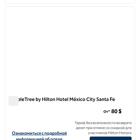
1
/
12
предыдущее изображение
следу
1 из 12
DoubleTree by Hilton Hotel México City Santa Fe
DoubleTree by Hilton Hotel México City Santa Fe
80 $
От*
Тариф без возможности возврата
денег при отмене со скидкой для
Посмотреть информацию об отеле DoubleTree by Hilton Hotel Méx
Ознакомиться с подробной
участников Hilton Honors
информацией об отеле