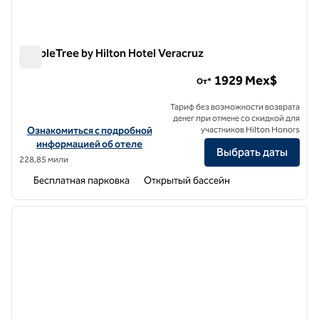
DoubleTree by Hilton Hotel Veracruz
DoubleTree by Hilton Hotel Veracruz
1929 Mex$
От*
Тариф без возможности возврата
денег при отмене со скидкой для
Посмотреть информацию об отеле DoubleTree by Hilton Hotel Ve
Ознакомиться с подробной
участников Hilton Honors
информацией об отеле
Выбрать даты
228,85 мили
Бесплатная парковка
Открытый бассейн
1
/
12
предыдущее изображение
следу
1 из 12