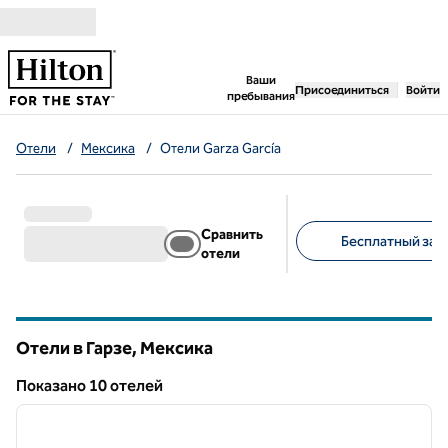
Перейти к содержанию
,
открывается новая 
Ваши
Присоединиться
Войти
пребывания
Отели
/
Мексика
/
Отели Garza García
Сравнить
Бесплатный завт
отели
Предлагаемые фильт
Отели в Гарзе, Мексика
Показанo 10 отелей
1
/
12
Показанo 10 отелей
предыдущее изображение
следу
1 из 12