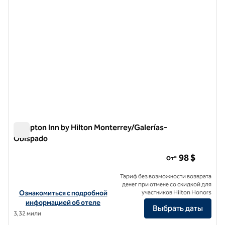
Hampton Inn by Hilton Monterrey/Galerías-
Obispado
Hampton Inn by Hilton Monterrey/Galerías-Obispado
98 $
От*
Тариф без возможности возврата
денег при отмене со скидкой для
Посмотреть информацию об отеле Hampton Inn by Hilton Monter
Ознакомиться с подробной
участников Hilton Honors
информацией об отеле
Выбрать даты
3,32 мили