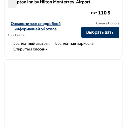
Hampton Inn by Hilton Monterrey-Airport
Hampton Inn by Hilton Monterrey-Airport
110 $
От*
Посмотреть информацию об отеле Hampton Inn by Hilton Monter
Ознакомиться с подробной
Скидка Honors
информацией об отеле
Выбрать даты
18,21 мили
Бесплатный завтрак
Бесплатная парковка
Открытый бассейн
1
/
8
предыдущее изображение
следу
1 из 8