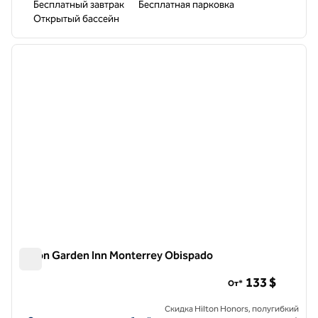
Бесплатный завтрак
Бесплатная парковка
Открытый бассейн
1
/
12
предыдущее изображение
следу
1 из 12
Hilton Garden Inn Monterrey Obispado
Hilton Garden Inn Monterrey Obispado
133 $
От*
Скидка Hilton Honors, полугибкий