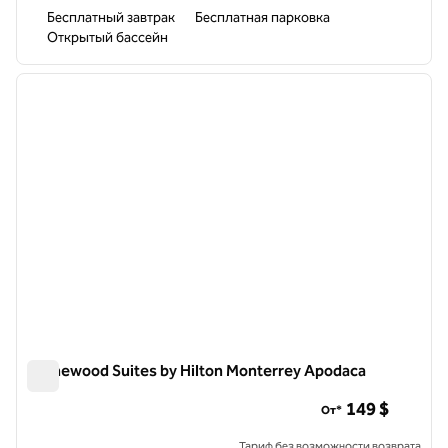
Бесплатный завтрак
Бесплатная парковка
Открытый бассейн
1
/
12
предыдущее изображение
следу
1 из 12
Homewood Suites by Hilton Monterrey Apodaca
Homewood Suites by Hilton Monterrey Apodaca
149 $
От*
Тариф без возможности возврата