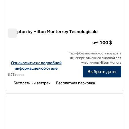
Hampton by Hilton Monterrey Tecnologicalo
Hampton by Hilton Monterrey Tecnologicalo
100 $
От*
Тариф без возможности возврата
денег при отмене со скидкой для
Посмотреть информацию об отеле Hampton by Hilton Monterrey 
Ознакомиться с подробной
участников Hilton Honors
информацией об отеле
Выбрать даты
6,73 мили
Бесплатный завтрак
Бесплатная парковка
1
/
12
предыдущее изображение
следу
1 из 12