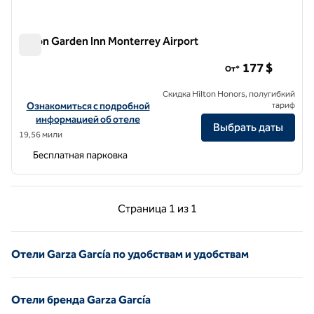
Hilton Garden Inn Monterrey Airport
Hilton Garden Inn Monterrey Airport
177 $
От*
Скидка Hilton Honors, полугибкий
Посмотреть информацию об отеле Hilton Garden Inn Monterrey A
Ознакомиться с подробной
тариф
информацией об отеле
Выбрать даты
19,56 мили
Бесплатная парковка
Предыдущая страница, 1 из 1
Следующая страниц
Страница
1 из 1
Страница 1 из 1
Отели Garza García по удобствам и удобствам
Отели бренда Garza García