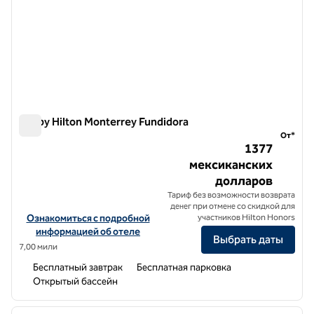
Tru by Hilton Monterrey Fundidora
Tru by Hilton Monterrey Fundidora
От*
1377
мексиканских
долларов
Тариф без возможности возврата
денег при отмене со скидкой для
Посмотреть информацию об отеле Tru by Hilton Monterrey Fundi
Ознакомиться с подробной
участников Hilton Honors
информацией об отеле
Выбрать даты
7,00 мили
Бесплатный завтрак
Бесплатная парковка
Открытый бассейн
1
/
12
предыдущее изображение
следу
1 из 12