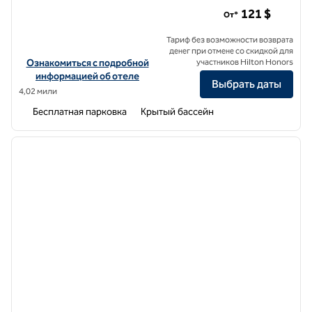
MS Milenium Monterrey, Curio Collection by Hilton
121 $
От*
Тариф без возможности возврата
денег при отмене со скидкой для
Посмотреть информацию об отеле MS Milenium Monterrey, Curio C
Ознакомиться с подробной
участников Hilton Honors
информацией об отеле
Выбрать даты
4,02 мили
Бесплатная парковка
Крытый бассейн
1
/
12
предыдущее изображение
следу
1 из 12