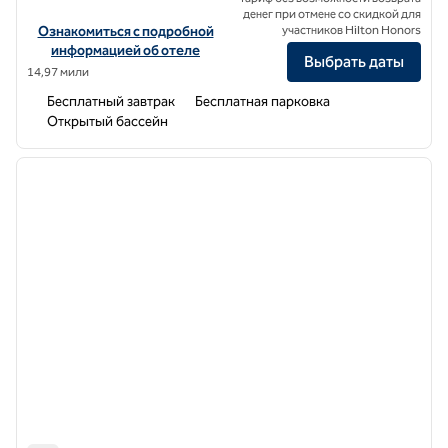
денег при отмене со скидкой для
Посмотреть информацию об отеле Homewood Suites by Hilton M
Ознакомиться с подробной
участников Hilton Honors
информацией об отеле
Выбрать даты
14,97 мили
Бесплатный завтрак
Бесплатная парковка
Открытый бассейн
1
/
12
предыдущее изображение
следу
1 из 12