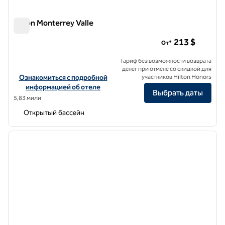
Hilton Monterrey Valle
Hilton Monterrey Valle
213 $
От*
Тариф без возможности возврата
денег при отмене со скидкой для
Посмотреть информацию об отеле Hilton Monterrey Valle
Ознакомиться с подробной
участников Hilton Honors
информацией об отеле
Выбрать даты
5,83 мили
Открытый бассейн
1
/
7
предыдущее изображение
следу
1 из 7