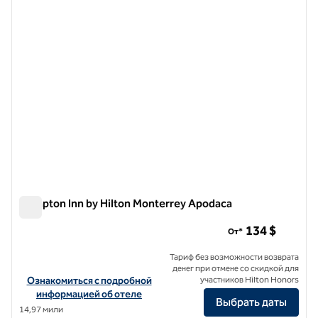
Hampton Inn by Hilton Monterrey Apodaca
Hampton Inn by Hilton Monterrey Apodaca
134 $
От*
Тариф без возможности возврата
денег при отмене со скидкой для
Посмотреть информацию об отеле Hampton Inn by Hilton Monte
Ознакомиться с подробной
участников Hilton Honors
информацией об отеле
Выбрать даты
14,97 мили