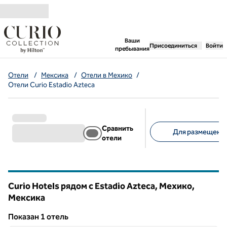
Перейти к содержанию
,
открывается новая 
Ваши
Присоединиться
Войти
пребывания
Отели
/
Мексика
/
Отели в Мехико
/
Отели Curio Estadio Azteca
Сравнить
Для размещения
отели
Предлагаемые фильт
Curio Hotels рядом с Estadio Azteca, Мехико,
Мексика
Показан 1 отель
1
/
11
Показан 1 отель