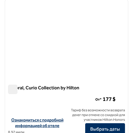
предыдущее изображение
следу
1 из 11
Umbral, Curio Collection by Hilton
Umbral, Curio Collection by Hilton
177 $
От*
Тариф без возможности возврата
денег при отмене со скидкой для
Посмотреть информацию об отеле Umbral, Curio Collection by Hi
Ознакомиться с подробной
участников Hilton Honors
информацией об отеле
Выбрать даты
8,92 мили