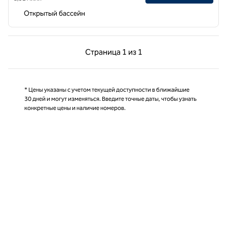
Открытый бассейн
Предыдущая страница, 1 из 1
Следующая страниц
Страница
1 из 1
Страница 1 из 1
* Цены указаны с учетом текущей доступности в ближайшие
30 дней и могут изменяться. Введите точные даты, чтобы узнать
конкретные цены и наличие номеров.