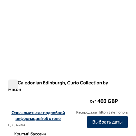
The Caledonian Edinburgh, Curio Collection by
Hilton
The Caledonian Edinburgh, Curio Collection by Hilton
403 GBP
От*
Посмотреть информацию об отеле The Caledonian Edinburgh, Curi
Ознакомиться с подробной
Распродажа Hilton Sale Honors
информацией об отеле
Выбрать даты
0,75 мили
Крытый бассейн