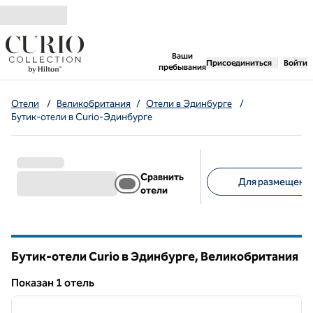
Перейти к содержанию
,
открывается новая 
Ваши
Присоединиться
Войти
пребывания
Отели
/
Великобритания
/
Отели в Эдинбурге
/
Бутик-отели в Curio-Эдинбурге
Сравнить
Для размещения
отели
Предлагаемые фильт
Бутик-отели Curio в Эдинбурге, Великобритания
Показан 1 отель
1
/
12
Показан 1 отель
предыдущее изображение
следу
1 из 12