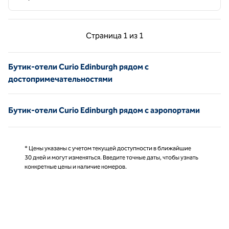
Предыдущая страница, 1 из 1
Следующая страниц
Страница
1 из 1
Страница 1 из 1
Бутик-отели Curio Edinburgh рядом с
достопримечательностями
Бутик-отели Curio Edinburgh рядом с аэропортами
* Цены указаны с учетом текущей доступности в ближайшие
30 дней и могут изменяться. Введите точные даты, чтобы узнать
конкретные цены и наличие номеров.