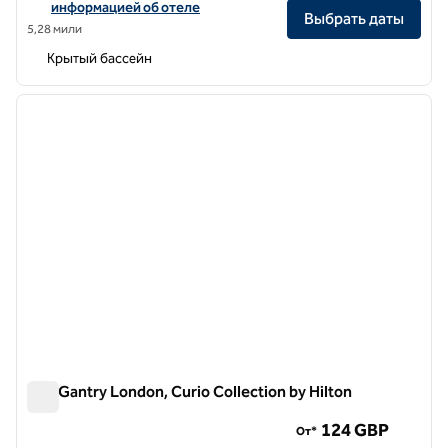
информацией об отеле
Выбрать даты
5,28 мили
Крытый бассейн
1
/
12
предыдущее изображение
следу
1 из 12
The Gantry London, Curio Collection by Hilton
The Gantry London, Curio Collection by Hilton
124 GBP
От*