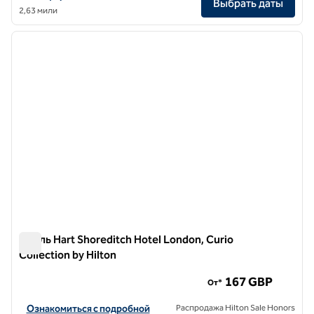
Выбрать даты
2,63 мили
1
/
12
предыдущее изображение
следу
1 из 12
Отель Hart Shoreditch Hotel London, Curio
Collection by Hilton
Отель Hart Shoreditch Hotel London, Curio Collection by Hil
167 GBP
От*
Посмотреть информацию об отеле Hart Shoreditch Hotel London, C
Ознакомиться с подробной
Распродажа Hilton Sale Honors