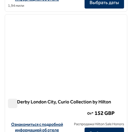
Выбрать даты
1,94 мили
1
/
11
предыдущее изображение
следу
1 из 11
The Derby London City, Curio Collection by Hilton
The Derby London City, Curio Collection by Hilton
152 GBP
От*
Посмотреть информацию об отеле The Derby London City, Curio C
Ознакомиться с подробной
Распродажа Hilton Sale Honors
информацией об отеле