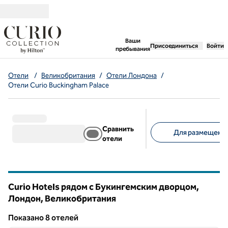
Перейти к содержанию
,
открывается новая 
Ваши
Присоединиться
Войти
пребывания
Отели
/
Великобритания
/
Отели Лондона
/
Отели Curio Buckingham Palace
Сравнить
Для размещения
отели
Предлагаемые фильт
Curio Hotels рядом с Букингемским дворцом,
Лондон, Великобритания
Показанo 8 отелей
1
/
12
Показанo 8 отелей