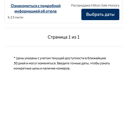
Посмотреть информацию об отеле The Gantry London, Curio Colle
Ознакомиться с подробной
Распродажа Hilton Sale Honors
информацией об отеле
Выбрать даты
6,53 мили
Предыдущая страница, 1 из 1
Следующая страниц
Страница
1 из 1
Страница 1 из 1
* Цены указаны с учетом текущей доступности в ближайшие
30 дней и могут изменяться. Введите точные даты, чтобы узнать
конкретные цены и наличие номеров.