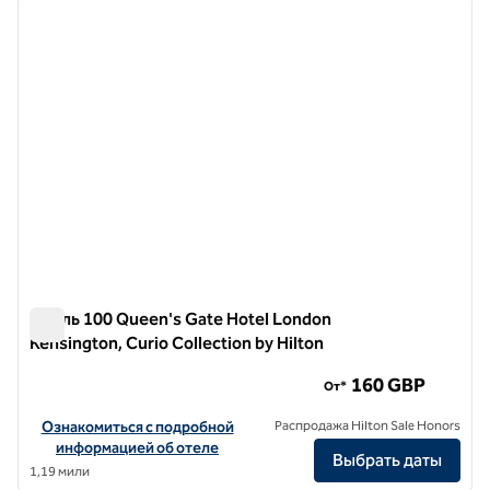
предыдущее изображение
следу
1 из 12
Отель 100 Queen's Gate Hotel London
Kensington, Curio Collection by Hilton
Отель 100 Queen's Gate Hotel London Kensington, Curio Col
160 GBP
От*
Посмотреть информацию об отеле 100 Queen's Gate Hotel London 
Ознакомиться с подробной
Распродажа Hilton Sale Honors
информацией об отеле
Выбрать даты
1,19 мили
1
/
12