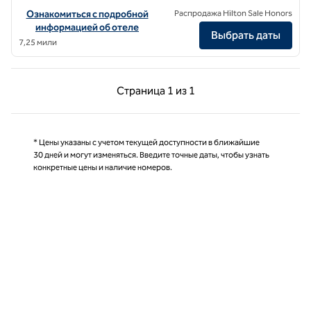
Посмотреть информацию об отеле The Gantry London, Curio Colle
Ознакомиться с подробной
Распродажа Hilton Sale Honors
информацией об отеле
Выбрать даты
7,25 мили
Предыдущая страница, 1 из 1
Следующая страниц
Страница
1 из 1
Страница 1 из 1
* Цены указаны с учетом текущей доступности в ближайшие
30 дней и могут изменяться. Введите точные даты, чтобы узнать
конкретные цены и наличие номеров.