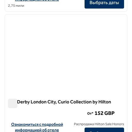
Выбрать даты
2,75 мили
1
/
11
предыдущее изображение
следу
1 из 11
The Derby London City, Curio Collection by Hilton
The Derby London City, Curio Collection by Hilton
152 GBP
От*
Посмотреть информацию об отеле The Derby London City, Curio C
Ознакомиться с подробной
Распродажа Hilton Sale Honors
информацией об отеле