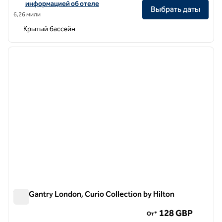
информацией об отеле
Выбрать даты
6,26 мили
Крытый бассейн
1
/
12
предыдущее изображение
следу
1 из 12
The Gantry London, Curio Collection by Hilton
The Gantry London, Curio Collection by Hilton
128 GBP
От*