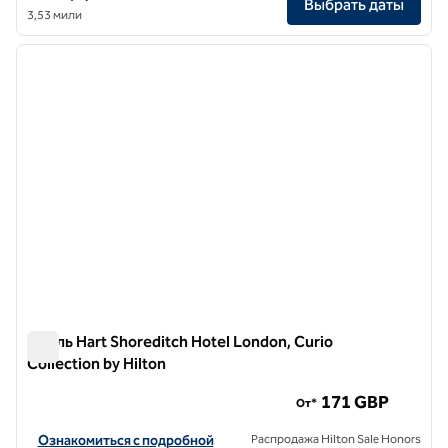
Выбрать даты
3,53 мили
1
/
12
предыдущее изображение
следу
1 из 12
Отель Hart Shoreditch Hotel London, Curio
Collection by Hilton
Отель Hart Shoreditch Hotel London, Curio Collection by Hil
171 GBP
От*
Посмотреть информацию об отеле Hart Shoreditch Hotel London, C
Ознакомиться с подробной
Распродажа Hilton Sale Honors