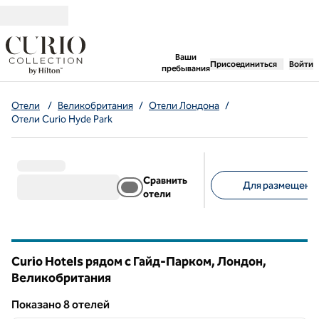
Перейти к содержанию
,
открывается новая 
Ваши
Присоединиться
Войти
пребывания
Отели
/
Великобритания
/
Отели Лондона
/
Отели Curio Hyde Park
Сравнить
Для размещения
отели
Предлагаемые фильт
Curio Hotels рядом с Гайд-Парком, Лондон,
Великобритания
Показанo 8 отелей
1
/
12
Показанo 8 отелей