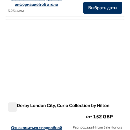
информацией об отеле
Выбрать даты
3,23 мили
1
/
11
предыдущее изображение
следу
1 из 11
The Derby London City, Curio Collection by Hilton
The Derby London City, Curio Collection by Hilton
152 GBP
От*
Посмотреть информацию об отеле The Derby London City, Curio C
Ознакомиться с подробной
Распродажа Hilton Sale Honors