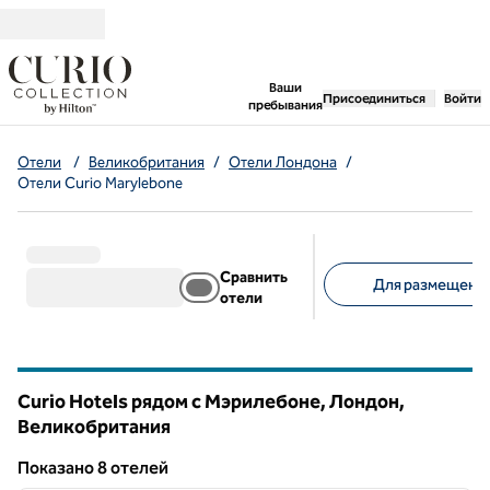
Перейти к содержанию
,
открывается новая 
Ваши
Присоединиться
Войти
пребывания
Отели
/
Великобритания
/
Отели Лондона
/
Отели Curio Marylebone
Сравнить
Для размещения
отели
Предлагаемые фильт
Curio Hotels рядом с Мэрилебоне, Лондон,
Великобритания
Показанo 8 отелей
1
/
12
Показанo 8 отелей