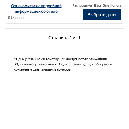
Посмотреть информацию об отеле The Gantry London, Curio Colle
Ознакомиться с подробной
Распродажа Hilton Sale Honors
информацией об отеле
Выбрать даты
6,64 мили
Предыдущая страница, 1 из 1
Следующая страниц
Страница
1 из 1
Страница 1 из 1
* Цены указаны с учетом текущей доступности в ближайшие
30 дней и могут изменяться. Введите точные даты, чтобы узнать
конкретные цены и наличие номеров.