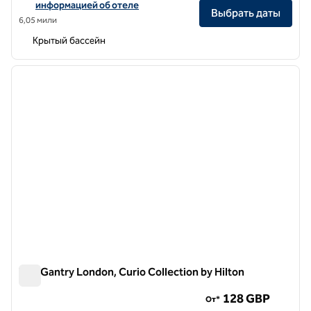
информацией об отеле
Выбрать даты
6,05 мили
Крытый бассейн
1
/
12
предыдущее изображение
следу
1 из 12
The Gantry London, Curio Collection by Hilton
The Gantry London, Curio Collection by Hilton
128 GBP
От*