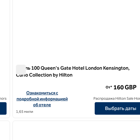
Отель 100 Queen's Gate Hotel London Kensington,
Curio Collection by Hilton
Отель 100 Queen's Gate Hotel London Kensington, Curio 
160 GBP
От*
o Collection by Hilton
Посмотреть информацию об отеле 100 Queen's Gate Hotel 
Ознакомиться с
nors
подробной информацией
Распродажа Hilton Sale Ho
об отеле
Выбрать даты
1,65 мили
/
12
1
следующее изображение
предыдущее изображение
1 из 12