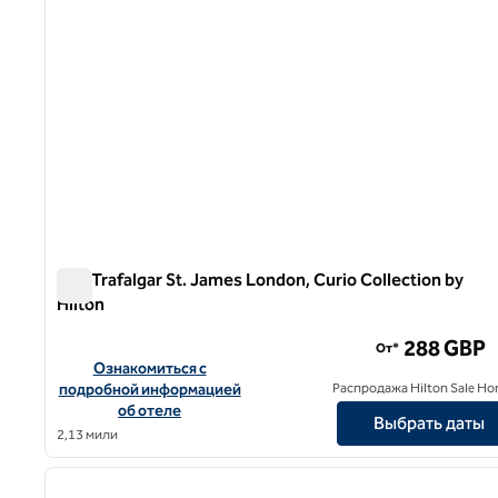
The Trafalgar St. James London, Curio Collection by
Hilton
The Trafalgar St. James London, Curio Collection by Hilto
288 GBP
От*
Посмотреть информацию об отеле The Trafalgar St. James 
Ознакомиться с
подробной информацией
Распродажа Hilton Sale Ho
об отеле
Выбрать даты
2,13 мили
1
предыдущее изображение
1 из 11