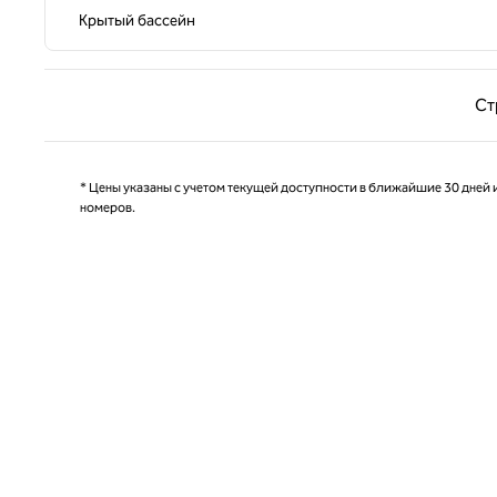
Крытый бассейн
Предыд
Ст
* Цены указаны с учетом текущей доступности в ближайшие 30 дней и
номеров.