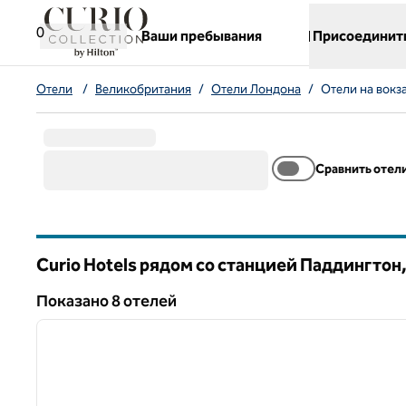
Перейти к содержанию
,
открывается новая вкладка
0
Ваши пребывания
Присоединит
Отели
/
Великобритания
/
Отели Лондона
/
Отели на вокз
Сравнить отел
Curio Hotels рядом со станцией Паддингто
Показанo 8 отелей
1
Показанo 8 отелей
предыдущее изображение
1 из 12