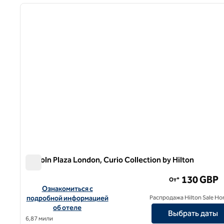
предыдущее изображение
1 из 12
Lincoln Plaza London, Curio Collection by Hilton
Lincoln Plaza London, Curio Collection by Hilton
130 GBP
От*
Посмотреть информацию об отеле Lincoln Plaza London, Cu
Ознакомиться с
подробной информацией
Распродажа Hilton Sale Ho
об отеле
Выбрать даты
6,87 мили