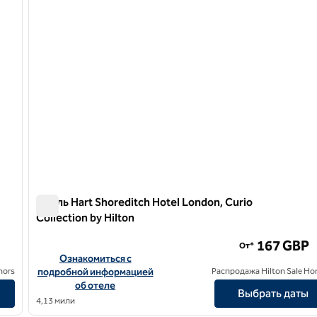
Отель Hart Shoreditch Hotel London, Curio
Collection by Hilton
Отель Hart Shoreditch Hotel London, Curio Collection by 
167 GBP
От*
Curio Collection by Hilton
Посмотреть информацию об отеле Hart Shoreditch Hotel Lo
Ознакомиться с
nors
подробной информацией
Распродажа Hilton Sale Ho
об отеле
Выбрать даты
4,13 мили
/
12
1