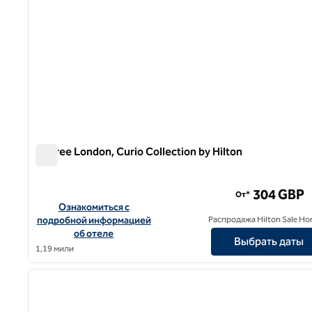
BoTree London, Curio Collection by Hilton
BoTree London, Curio Collection by Hilton
304 GBP
От*
Посмотреть информацию об отеле The BoTree London, Curi
Ознакомиться с
подробной информацией
Распродажа Hilton Sale Ho
об отеле
Выбрать даты
1,19 мили
1
предыдущее изображение
1 из 12