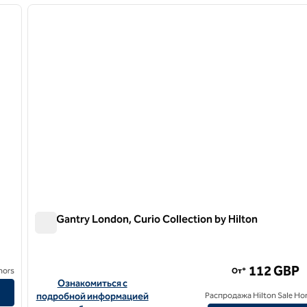
следующее изображение
предыдущее изображение
1 из 12
The Gantry London, Curio Collection by Hilton
The Gantry London, Curio Collection by Hilton
rio Collection by Hilton
112 GBP
nors
От*
Посмотреть информацию об отеле The Gantry London, Curi
Ознакомиться с
подробной информацией
Распродажа Hilton Sale Ho