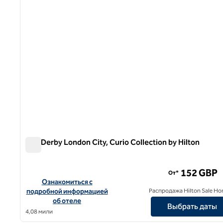
The Derby London City, Curio Collection by Hilton
The Derby London City, Curio Collection by Hilton
152 GBP
От*
Посмотреть информацию об отеле The Derby London City, 
Ознакомиться с
подробной информацией
Распродажа Hilton Sale Ho
об отеле
Выбрать даты
4,08 мили
1