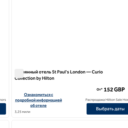
Утерянный отель St Paul's London — Curio
Collection by Hilton
n
Утерянный отель St Paul's London — Curio Collection by 
152 GBP
От*
London, Curio Collection by Hilton
Посмотреть информацию об отеле Lost Property St Paul's 
Ознакомиться с
nors
подробной информацией
Распродажа Hilton Sale Ho
об отеле
Выбрать даты
3,25 мили
/
11
1
следующее изображение
предыдущее изображение
1 из 12