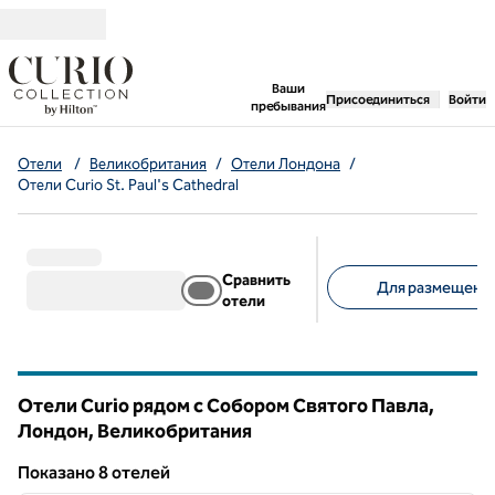
Перейти к содержанию
,
открывается новая 
Ваши
Присоединиться
Войти
пребывания
Отели
/
Великобритания
/
Отели Лондона
/
Отели Curio St. Paul's Cathedral
Сравнить
Для размещения
отели
Предлагаемые фильт
Отели Curio рядом с Собором Святого Павла,
Лондон, Великобритания
Показанo 8 отелей
1
/
12
Показанo 8 отелей