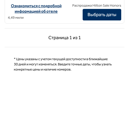
Посмотреть информацию об отеле The Gantry London, Curio Colle
Ознакомиться с подробной
Распродажа Hilton Sale Honors
информацией об отеле
Выбрать даты
4,49 мили
Предыдущая страница, 1 из 1
Следующая страниц
Страница
1 из 1
Страница 1 из 1
* Цены указаны с учетом текущей доступности в ближайшие
30 дней и могут изменяться. Введите точные даты, чтобы узнать
конкретные цены и наличие номеров.