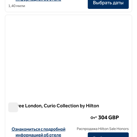
Выбрать даты
1,40 мили
1
/
12
предыдущее изображение
следу
1 из 12
BoTree London, Curio Collection by Hilton
BoTree London, Curio Collection by Hilton
304 GBP
От*
Посмотреть информацию об отеле The BoTree London, Curio Coll
Ознакомиться с подробной
Распродажа Hilton Sale Honors
информацией об отеле