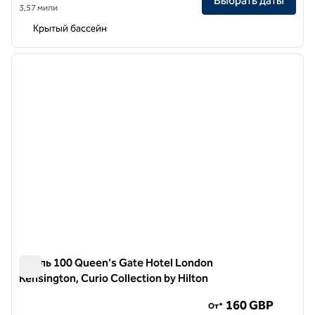
Выбрать даты
3,57 мили
Крытый бассейн
1
/
12
предыдущее изображение
следу
1 из 12
Отель 100 Queen's Gate Hotel London
Kensington, Curio Collection by Hilton
Отель 100 Queen's Gate Hotel London Kensington, Curio Col
160 GBP
От*