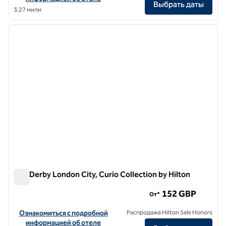
Выбрать даты
3,27 мили
1
/
11
предыдущее изображение
следу
1 из 11
The Derby London City, Curio Collection by Hilton
The Derby London City, Curio Collection by Hilton
152 GBP
От*
Посмотреть информацию об отеле The Derby London City, Curio C
Ознакомиться с подробной
Распродажа Hilton Sale Honors
информацией об отеле