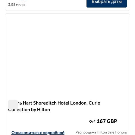
Выбрать даты
3,98 мили
1
/
12
предыдущее изображение
следу
1 из 12
Отель Hart Shoreditch Hotel London, Curio
Collection by Hilton
Отель Hart Shoreditch Hotel London, Curio Collection by Hil
167 GBP
От*
Посмотреть информацию об отеле Hart Shoreditch Hotel London, C
Ознакомиться с подробной
Распродажа Hilton Sale Honors