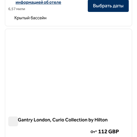
информацией об отеле
Выбрать даты
6,57 мили
Крытый бассейн
1
/
12
предыдущее изображение
следу
1 из 12
The Gantry London, Curio Collection by Hilton
The Gantry London, Curio Collection by Hilton
112 GBP
От*