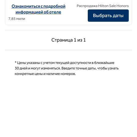
Посмотреть информацию об отеле The Gantry London, Curio Colle
Ознакомиться с подробной
Распродажа Hilton Sale Honors
информацией об отеле
Выбрать даты
7,85 мили
Предыдущая страница, 1 из 1
Следующая страниц
Страница
1 из 1
Страница 1 из 1
* Цены указаны с учетом текущей доступности в ближайшие
30 дней и могут изменяться. Введите точные даты, чтобы узнать
конкретные цены и наличие номеров.