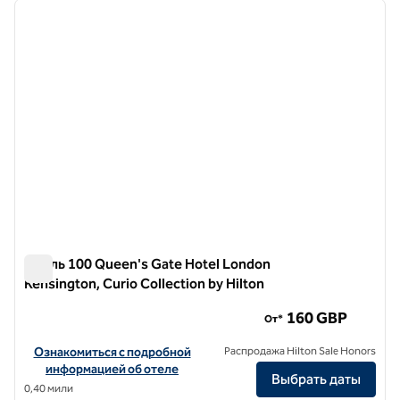
предыдущее изображение
следу
1 из 12
Отель 100 Queen's Gate Hotel London
Kensington, Curio Collection by Hilton
Отель 100 Queen's Gate Hotel London Kensington, Curio Col
160 GBP
От*
Посмотреть информацию об отеле 100 Queen's Gate Hotel London 
Ознакомиться с подробной
Распродажа Hilton Sale Honors
информацией об отеле
Выбрать даты
0,40 мили