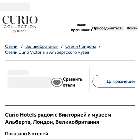
Перейти к содержанию
,
открывается новая 
Ваши
Присоединиться
Войти
пребывания
Отели
/
Великобритания
/
Отели Лондона
/
Отели Curio Victoria и Альбертского музея
Сравнить
Для размещения
отели
Предлагаемые фильт
Curio Hotels рядом с Викторией и музеем
Альберта, Лондон, Великобритания
Показанo 8 отелей
1
/
12
Показанo 8 отелей