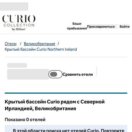
Перейти к содержанию
,
открывается новая 
Ваши
Присоединиться
Войти
пребывания
Отели
/
Великобритания
/
Крытый бассейн Curio Northern Ireland
Сравнить отели
Предлагаемые 
Крытый бассейн Curio рядом с Северной
Ирландией, Великобритания
Показанo 0 отелей
Мы не смогли найти для вас ни одного отеля в этом районе
В этой области поиска нет отелей Curio. Повторите