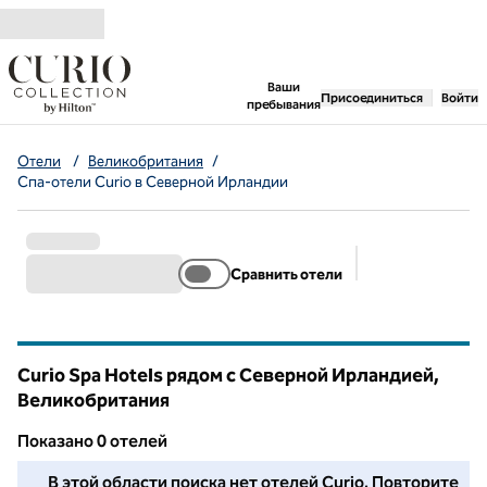
Перейти к содержанию
,
открывается новая 
Ваши
Присоединиться
Войти
пребывания
Отели
/
Великобритания
/
Спа-отели Curio в Северной Ирландии
Сравнить отели
Предлагаемые 
Curio Spa Hotels рядом с Северной Ирландией,
Великобритания
Показанo 0 отелей
Мы не смогли найти для вас ни одного отеля в этом районе
В этой области поиска нет отелей Curio. Повторите