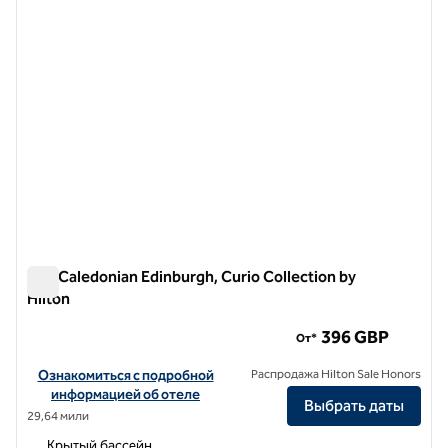
The Caledonian Edinburgh, Curio Collection by
Hilton
The Caledonian Edinburgh, Curio Collection by Hilton
396 GBP
От*
Посмотреть информацию об отеле The Caledonian Edinburgh, Curi
Ознакомиться с подробной
Распродажа Hilton Sale Honors
информацией об отеле
Выбрать даты
29,64 мили
Крытый бассейн