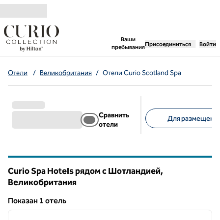
Перейти к содержанию
,
открывается новая 
Ваши
Присоединиться
Войти
пребывания
Отели
/
Великобритания
/
Отели Curio Scotland Spa
Сравнить
Для размещения
отели
Предлагаемые фильт
Curio Spa Hotels рядом с Шотландией,
Великобритания
Показан 1 отель
1
/
12
Показан 1 отель
предыдущее изображение
следу
1 из 12