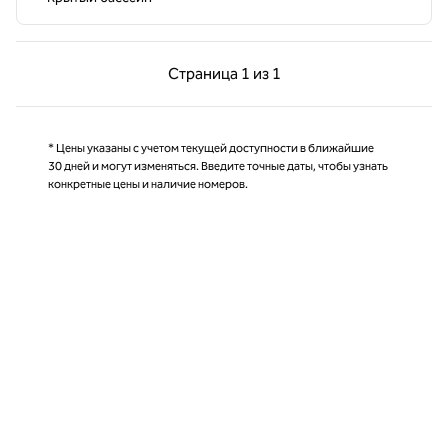
Предыдущая страница, 1 из 1
Следующая страниц
Страница
1 из 1
Страница 1 из 1
* Цены указаны с учетом текущей доступности в ближайшие
30 дней и могут изменяться. Введите точные даты, чтобы узнать
конкретные цены и наличие номеров.