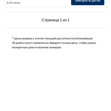
Выбрать даты
6,65 мили
Предыдущая страница, 1 из 1
Следующая страниц
Страница
1 из 1
Страница 1 из 1
* Цены указаны с учетом текущей доступности в ближайшие
30 дней и могут изменяться. Введите точные даты, чтобы узнать
конкретные цены и наличие номеров.