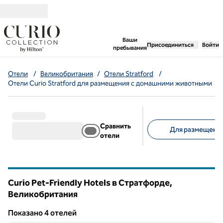
Перейти к содержанию
,
открывается новая 
Ваши
Присоединиться
Войти
пребывания
Отели
/
Великобритания
/
Отели Stratford
/
Отели Curio Stratford для размещения с домашними животными
Сравнить
Для размещения
отели
Предлагаемые фильт
Curio Pet-Friendly Hotels в Стратфорде,
Великобритания
Показанo 4 отелей
1
/
12
Показанo 4 отелей