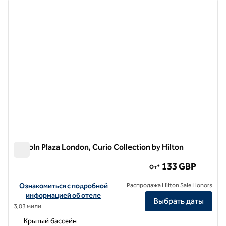
предыдущее изображение
следу
1 из 12
Lincoln Plaza London, Curio Collection by Hilton
Lincoln Plaza London, Curio Collection by Hilton
133 GBP
От*
Посмотреть информацию об отеле Lincoln Plaza London, Curio Col
Ознакомиться с подробной
Распродажа Hilton Sale Honors
информацией об отеле
Выбрать даты
3,03 мили
Крытый бассейн