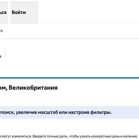
ься
Войти
es
и
Предлагаемые фильтры
сом, Великобритания
йоне. Настройте фильтры или попробуйте поменять масштаб, ч
е поиск, увеличив масштаб или настроив фильтры.
 могут изменяться. Введите точные даты, чтобы узнать конкретные цены и наличие