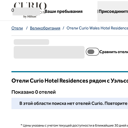
Перейти к содержанию
,
открывается новая вкладка
0
Ваши пребывания
Присоединит
Отели
/
Великобритания
/
Отели Curio Wales Hotel Residenc
Сравнить отел
Отели Curio Hotel Residences рядом с Уэль
Показанo 0 отелей
Мы не смогли найти для вас ни одного отеля в этом ра
В этой области поиска нет отелей Curio. Повторит
* Цены указаны с учетом текущей доступности в ближайшие 30 дней и