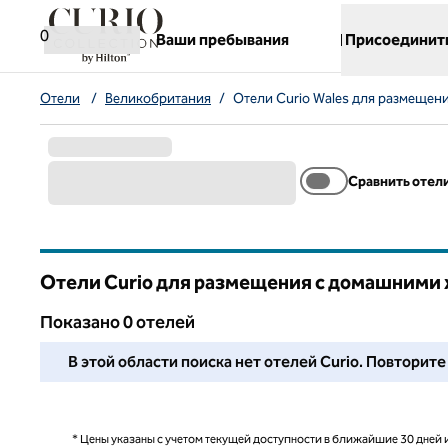
Перейти к содержанию
,
открывается новая вкладка
0
Ваши пребывания
Присоединит
Отели
/
Великобритания
/
Отели Curio Wales для размеще
Сравнить отел
Отели Curio для размещения с домашними
Показанo 0 отелей
Мы не смогли найти для вас ни одного отеля в этом ра
В этой области поиска нет отелей Curio. Повторит
* Цены указаны с учетом текущей доступности в ближайшие 30 дней и