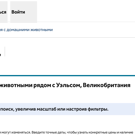
ься
Войти
ния с домашними животными
и
Предлагаемые фильтры
 животными рядом с Уэльсом, Великобритания
йоне. Настройте фильтры или попробуйте поменять масштаб, ч
е поиск, увеличив масштаб или настроив фильтры.
 могут изменяться. Введите точные даты, чтобы узнать конкретные цены и наличие