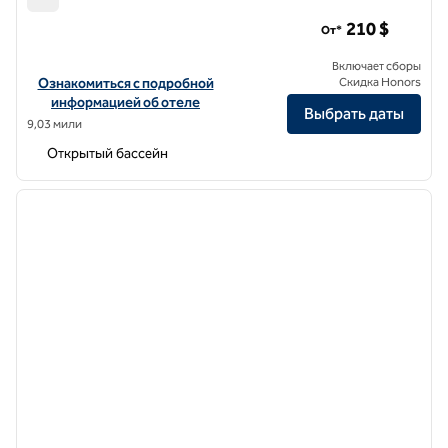
Hilton Los Angeles/Universal City
210 $
От*
Включает сборы
Посмотреть информацию об отеле Hilton Los Angeles/Universal 
Ознакомиться с подробной
Скидка Honors
информацией об отеле
Выбрать даты
9,03 мили
Открытый бассейн
1
/
12
предыдущее изображение
следу
1 из 12