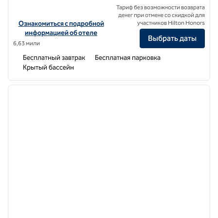
Тариф без возможности возврата
денег при отмене со скидкой для
Посмотреть информацию об отеле Home2 Suites by Hilton Los A
Ознакомиться с подробной
участников Hilton Honors
информацией об отеле
Выбрать даты
6,63 мили
Бесплатный завтрак
Бесплатная парковка
Крытый бассейн
1
/
12
предыдущее изображение
следу
1 из 12