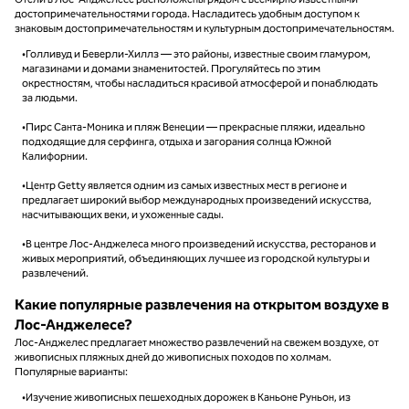
достопримечательностями города. Насладитесь удобным доступом к
знаковым достопримечательностям и культурным достопримечательностям.
•Голливуд и Беверли-Хиллз — это районы, известные своим гламуром,
магазинами и домами знаменитостей. Прогуляйтесь по этим
окрестностям, чтобы насладиться красивой атмосферой и понаблюдать
за людьми.
•Пирс Санта-Моника и пляж Венеции — прекрасные пляжи, идеально
подходящие для серфинга, отдыха и загорания солнца Южной
Калифорнии.
•Центр Getty является одним из самых известных мест в регионе и
предлагает широкий выбор международных произведений искусства,
насчитывающих веки, и ухоженные сады.
•В центре Лос-Анджелеса много произведений искусства, ресторанов и
живых мероприятий, объединяющих лучшее из городской культуры и
развлечений.
Какие популярные развлечения на открытом воздухе в
Лос-Анджелесе?
Лос-Анджелес предлагает множество развлечений на свежем воздухе, от
живописных пляжных дней до живописных походов по холмам.
Популярные варианты:
•Изучение живописных пешеходных дорожек в Каньоне Руньон, из