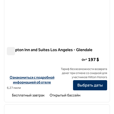
Hampton Inn and Suites Los Angeles - Glendale
Hampton Inn and Suites Los Angeles - Glendale
197 $
От*
Тариф без возможности возврата
денег при отмене со скидкой для
Посмотреть информацию об отеле Hampton Inn and Suites Los An
Ознакомиться с подробной
участников Hilton Honors
информацией об отеле
Выбрать даты
6,27 мили
Бесплатный завтрак
Открытый бассейн
1
/
12
предыдущее изображение
следу
1 из 12