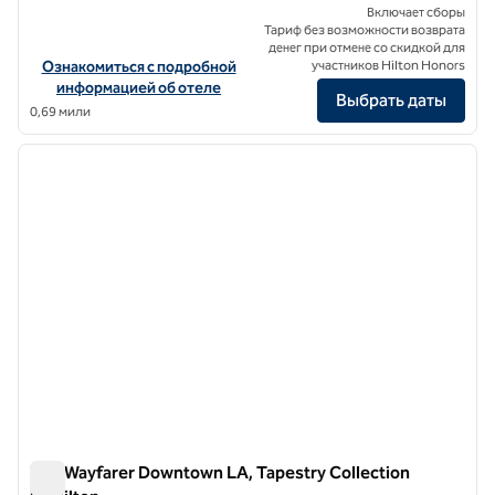
Включает сборы
Тариф без возможности возврата
денег при отмене со скидкой для
Посмотреть информацию об отеле Hilton Checkers Los Angeles
Ознакомиться с подробной
участников Hilton Honors
информацией об отеле
Выбрать даты
0,69 мили
1
/
9
предыдущее изображение
следу
1 из 9
The Wayfarer Downtown LA, Tapestry Collection