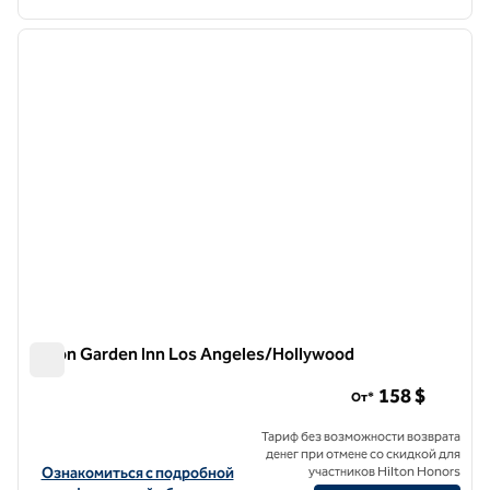
1
/
11
предыдущее изображение
следу
1 из 11
Hilton Garden Inn Los Angeles/Hollywood
Hilton Garden Inn Los Angeles/Hollywood
158 $
От*
Тариф без возможности возврата
денег при отмене со скидкой для
Посмотреть информацию об отеле Hilton Garden Inn Los Angele
Ознакомиться с подробной
участников Hilton Honors