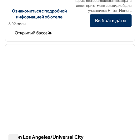
Тариф без возможности возврата
денег при отмене со скидкой для
Посмотреть информацию об отеле Cameo Beverly Hills, LXR Hote
Ознакомиться с подробной
участников Hilton Honors
информацией об отеле
Выбрать даты
8,92 мили
Открытый бассейн
1
/
11
предыдущее изображение
следу
1 из 11
Hilton Los Angeles/Universal City