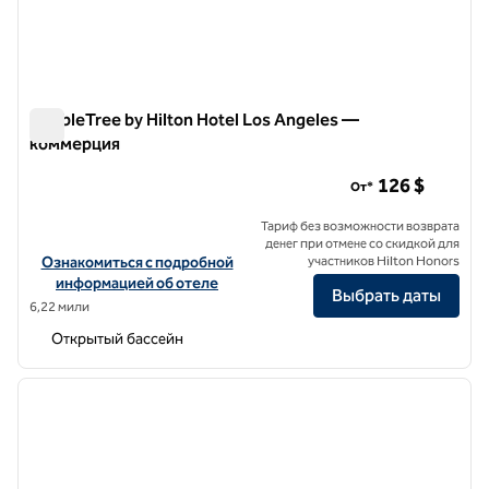
DoubleTree by Hilton Hotel Los Angeles —
коммерция
DoubleTree by Hilton Hotel Los Angeles — коммерция
126 $
От*
Тариф без возможности возврата
денег при отмене со скидкой для
Посмотреть информацию об отеле DoubleTree by Hilton Hotel 
Ознакомиться с подробной
участников Hilton Honors
информацией об отеле
Выбрать даты
6,22 мили
Открытый бассейн
1
/
12
предыдущее изображение
следу
1 из 12