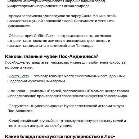
каждого из которых открываются широкие виды на город,
умиротворение и периодическая дикая природа.
•Аренда велосипеда для прогулки по пирсу Санта-Моника, чтобы
насладиться шумной дорожкой с едой, магазинами и местными
художниками.
•Обсерватория Griffith Park — потрясающее место, где можно
отправиться в поход до или после посещения музея центра и
насладиться видами на знаменитый знак Голливуда.
Каковы главные музеи Лос-Анджелеса?
Лос-Анджелес предлагает множество музеев для любителей искусства,
истории и науки.
•
Центр Getty
— это потрясающее место с несколькими легендарными
шедеврами и ухоженными садами.
•The Broad — уникальный музей, расположенный в самом центре города
и предлагающий произведения современного искусства со всего мира.
•Погрузитесь в чудеса природы в Музее естественной истории округа
Лос-Анджелес.
•Калифорнийский научный центр пользуется популярностью у семей и
тех, кто ищет интерактивное обучение.
Какие блюда пользуются популярностью в Лос-