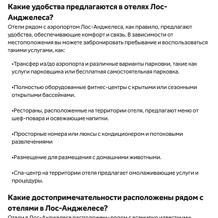
Какие удобства предлагаются в отелях Лос-
Анджелеса?
Отели рядом с аэропортом Лос-Анджелеса, как правило, предлагают
удобства, обеспечивающие комфорт и связь. В зависимости от
местоположения вы можете забронировать пребывание и воспользоваться
такими услугами, как:
•Трансфер из/до аэропорта и различные варианты парковки, такие как
услуги парковщика или бесплатная самостоятельная парковка.
•Полностью оборудованные фитнес-центры с крытыми или сезонными
открытыми бассейнами.
•Рестораны, расположенные на территории отеля, предлагают меню от
шеф-повара и освежающие напитки.
•Просторные номера или люксы с кондиционером и потоковыми
развлечениями
•Размещение для размещения с домашними животными.
•Спа-центр на территории отеля предлагает омолаживающие услуги и
процедуры.
Какие достопримечательности расположены рядом с
отелями в Лос-Анджелесе?
Отели в Лос-Анджелесе расположены рядом с всемирно известными