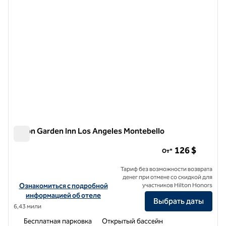
Hilton Garden Inn Los Angeles Montebello
Hilton Garden Inn Los Angeles Montebello
126 $
От*
Тариф без возможности возврата
денег при отмене со скидкой для
Посмотреть информацию об отеле Hilton Garden Inn Los Angeles
Ознакомиться с подробной
участников Hilton Honors
информацией об отеле
Выбрать даты
6,43 мили
Бесплатная парковка
Открытый бассейн