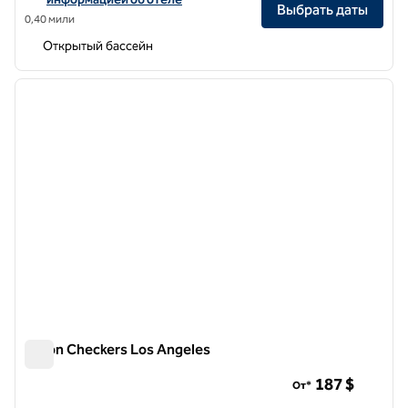
Выбрать даты
0,40 мили
Открытый бассейн
1
/
12
предыдущее изображение
следу
1 из 12
Hilton Checkers Los Angeles
Hilton Checkers Los Angeles
187 $
От*