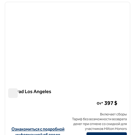
предыдущее изображение
следу
1 из 12
Conrad Los Angeles
Conrad Los Angeles
397 $
От*
Включает сборы
Тариф без возможности возврата
денег при отмене со скидкой для
Посмотреть информацию об отеле Conrad Los Angeles
Ознакомиться с подробной
участников Hilton Honors
информацией об отеле