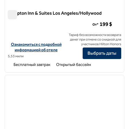
Hampton Inn & Suites Los Angeles/Hollywood
Hampton Inn & Suites Los Angeles/Hollywood
199 $
От*
Тариф без возможности возврата
денег при отмене со скидкой для
Посмотреть информацию об отеле Hampton Inn & Suites Los An
Ознакомиться с подробной
участников Hilton Honors
информацией об отеле
Выбрать даты
5,53 мили
Бесплатный завтрак
Открытый бассейн
1
/
11
предыдущее изображение
следу
1 из 11