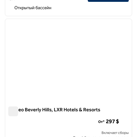
Открытый бассейн
1
/
11
предыдущее изображение
следу
1 из 11
Cameo Beverly Hills, LXR Hotels & Resorts
Cameo Beverly Hills, LXR Hotels & Resorts
297 $
От*
Включает сборы