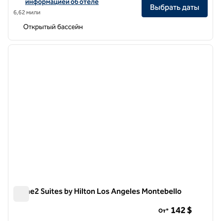
информацией об отеле
Выбрать даты
6,62 мили
Открытый бассейн
1
/
11
предыдущее изображение
следу
1 из 11
Home2 Suites by Hilton Los Angeles Montebello
Home2 Suites by Hilton Los Angeles Montebello
142 $
От*