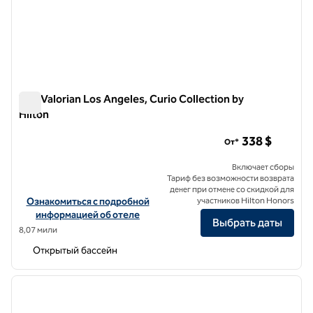
The Valorian Los Angeles, Curio Collection by
Hilton
The Valorian Los Angeles, Curio Collection by Hilton
338 $
От*
Включает сборы
Тариф без возможности возврата
денег при отмене со скидкой для
Посмотреть информацию об отеле The Valorian Los Angeles, Curio
Ознакомиться с подробной
участников Hilton Honors
информацией об отеле
Выбрать даты
8,07 мили
Открытый бассейн
1
/
13
предыдущее изображение
следу
1 из 13