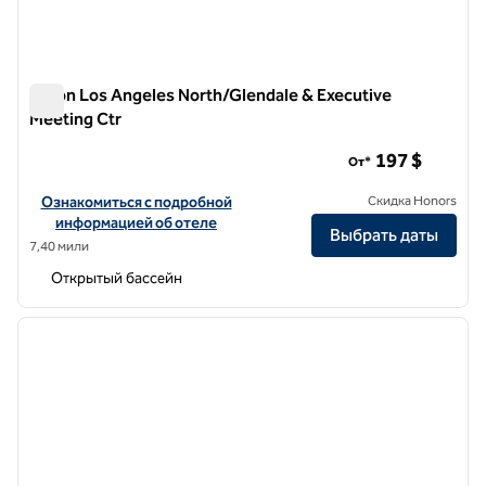
Hilton Los Angeles North/Glendale & Executive
Meeting Ctr
Hilton Los Angeles North/Glendale & Executive Meeting Ctr
197 $
От*
Посмотреть информацию об отеле Hilton Los Angeles North/Glen
Ознакомиться с подробной
Скидка Honors
информацией об отеле
Выбрать даты
7,40 мили
Открытый бассейн
1
/
12
предыдущее изображение
следу
1 из 12