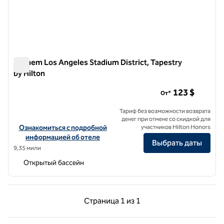
Anthem Los Angeles Stadium District, Tapestry
by Hilton
Anthem Los Angeles Stadium District, Tapestry by Hilton
123 $
От*
Тариф без возможности возврата
денег при отмене со скидкой для
Посмотреть информацию об отеле The Anthem Los Angeles Stadium
Ознакомиться с подробной
участников Hilton Honors
информацией об отеле
Выбрать даты
9,35 мили
Открытый бассейн
Предыдущая страница, 1 из 1
Следующая страниц
Страница
1 из 1
Страница 1 из 1