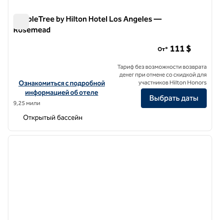
DoubleTree by Hilton Hotel Los Angeles —
Rosemead
DoubleTree by Hilton Hotel Los Angeles — Rosemead
111 $
От*
Тариф без возможности возврата
денег при отмене со скидкой для
Посмотреть информацию об отеле DoubleTree by Hilton Hotel L
Ознакомиться с подробной
участников Hilton Honors
информацией об отеле
Выбрать даты
9,25 мили
Открытый бассейн
1
/
12
предыдущее изображение
следу
1 из 12