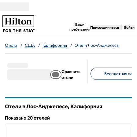
Перейти к содержанию
,
открывается новая 
Ваши
Присоединиться
Войти
пребывания
Отели
/
США
/
Калифорния
/
Отели Лос-Анджелеса
Сравнить
Бесплатная парк
отели
Предлагаемые фильт
Отели в Лос-Анджелесе,
Калифорния
Калифорния
Показанo 20 отелей
1
/
12
Показанo 20 отелей
предыдущее изображение
следу
1 из 12