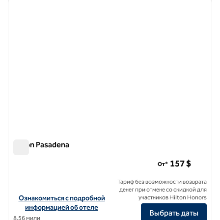
предыдущее изображение
следу
1 из 12
Hilton Pasadena
Hilton Pasadena
157 $
От*
Тариф без возможности возврата
денег при отмене со скидкой для
Посмотреть информацию об отеле Hilton Pasadena
Ознакомиться с подробной
участников Hilton Honors
информацией об отеле
Выбрать даты
8,56 мили