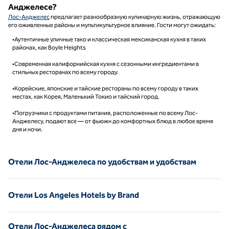
Анджелесе?
Лос-Анджелес
предлагает разнообразную кулинарную жизнь, отражающую
его оживленные районы и мультикультурное влияние. Гости могут ожидать:
•Аутентичные уличные тако и классическая мексиканская кухня в таких
районах, как Boyle Heights
•Современная калифорнийская кухня с сезонными ингредиентами в
стильных ресторанах по всему городу.
•Корейские, японские и тайские рестораны по всему городу в таких
местах, как Корея, Маленький Токио и тайский город.
•Погрузчики с продуктами питания, расположенные по всему Лос-
Анджелесу, подают все — от фьюжн до комфортных блюд в любое время
дня и ночи.
Отели Лос-Анджелеса по удобствам и удобствам
Отели Los Angeles Hotels by Brand
Отели Лос-Анджелеса рядом с