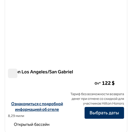
Hilton Los Angeles/San Gabriel
Hilton Los Angeles/San Gabriel
122 $
От*
Тариф без возможности возврата
денег при отмене со скидкой для
Посмотреть информацию об отеле Hilton Los Angeles/San Gabrie
Ознакомиться с подробной
участников Hilton Honors
информацией об отеле
Выбрать даты
8,29 мили
Открытый бассейн
1
/
6