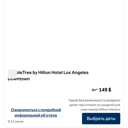
DoubleTree by Hilton Hotel Los Angeles
Downtown
DoubleTree by Hilton Hotel Los Angeles Downtown
149 $
От*
Тариф без возможности возврата
денег при отмене со скидкой для
Посмотреть информацию об отеле DoubleTree by Hilton Hotel 
Ознакомиться с подробной
участников Hilton Honors
информацией об отеле
Выбрать даты
0,11 мили
1
/
12