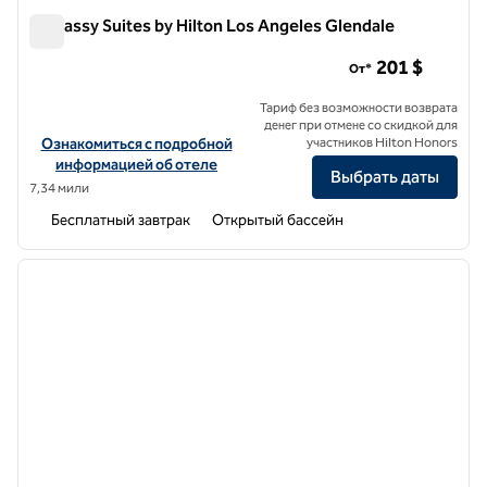
Embassy Suites by Hilton Los Angeles Glendale
Embassy Suites by Hilton Los Angeles Glendale
201 $
От*
Тариф без возможности возврата
денег при отмене со скидкой для
Посмотреть информацию об отеле Embassy Suites by Hilton Los 
Ознакомиться с подробной
участников Hilton Honors
информацией об отеле
Выбрать даты
7,34 мили
Бесплатный завтрак
Открытый бассейн
1
/
12
предыдущее изображение
следу
1 из 12