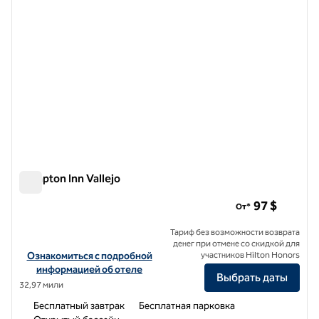
Hampton Inn Vallejo
Hampton Inn Vallejo
97 $
От*
Тариф без возможности возврата
денег при отмене со скидкой для
Посмотреть информацию об отеле Hampton Inn Vallejo
Ознакомиться с подробной
участников Hilton Honors
информацией об отеле
Выбрать даты
32,97 мили
Бесплатный завтрак
Бесплатная парковка