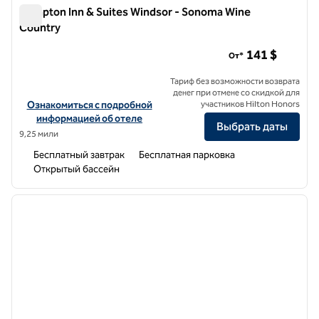
Hampton Inn & Suites Windsor - Sonoma Wine
Country
Hampton Inn & Suites Windsor - Sonoma Wine Country
141 $
От*
Тариф без возможности возврата
денег при отмене со скидкой для
Посмотреть информацию об отеле Hampton Inn & Suites Windsor
Ознакомиться с подробной
участников Hilton Honors
информацией об отеле
Выбрать даты
9,25 мили
Бесплатный завтрак
Бесплатная парковка
Открытый бассейн
1
/
12
предыдущее изображение
следу
1 из 12