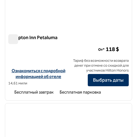
Hampton Inn Petaluma
Hampton Inn Petaluma
118 $
От*
Тариф без возможности возврата
денег при отмене со скидкой для
Посмотреть информацию об отеле Hampton Inn Petaluma
Ознакомиться с подробной
участников Hilton Honors
информацией об отеле
Выбрать даты
14,61 мили
Бесплатный завтрак
Бесплатная парковка
1
/
12
предыдущее изображение
следу
1 из 12