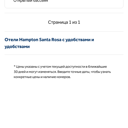
Открытый бассейн
Предыдущая страница, 1 из 1
Следующая страниц
Страница
1 из 1
Страница 1 из 1
Отели Hampton Santa Rosa с удобствами и
удобствами
* Цены указаны с учетом текущей доступности в ближайшие
30 дней и могут изменяться. Введите точные даты, чтобы узнать
конкретные цены и наличие номеров.