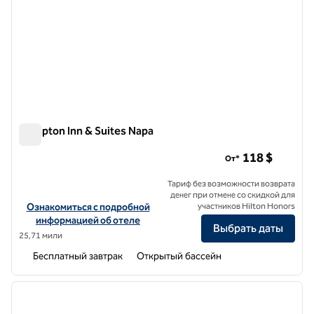
Hampton Inn & Suites Napa
Hampton Inn & Suites Napa
118 $
От*
Тариф без возможности возврата
денег при отмене со скидкой для
Посмотреть информацию об отеле Hampton Inn & Suites Napa
Ознакомиться с подробной
участников Hilton Honors
информацией об отеле
Выбрать даты
25,71 мили
Бесплатный завтрак
Открытый бассейн
1
/
12
предыдущее изображение
следу
1 из 12