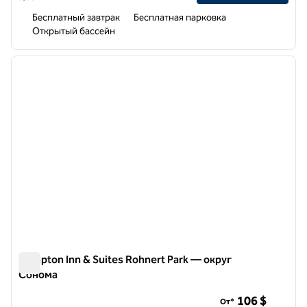
Бесплатный завтрак
Бесплатная парковка
Открытый бассейн
1
/
12
предыдущее изображение
следу
1 из 12
Hampton Inn & Suites Rohnert Park — округ
Сонома
Hampton Inn & Suites Rohnert Park — округ Сонома
106 $
От*