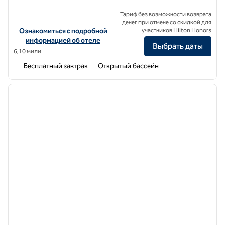
Тариф без возможности возврата
денег при отмене со скидкой для
Посмотреть информацию об отеле Hampton Inn & Suites Rohnert
Ознакомиться с подробной
участников Hilton Honors
информацией об отеле
Выбрать даты
6,10 мили
Бесплатный завтрак
Открытый бассейн
1
/
12
предыдущее изображение
следу
1 из 12