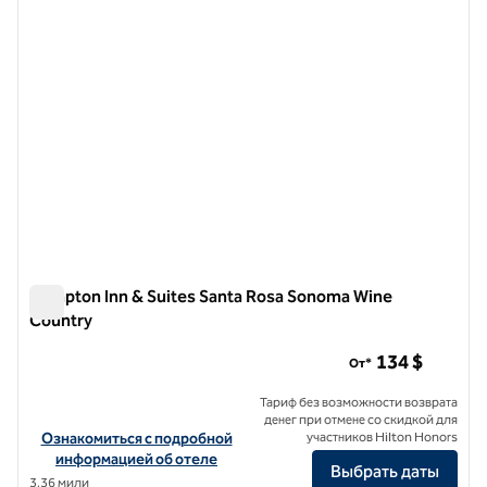
Hampton Inn & Suites Santa Rosa Sonoma Wine
Country
Hampton Inn & Suites Santa Rosa Sonoma Wine Country
134 $
От*
Тариф без возможности возврата
денег при отмене со скидкой для
Посмотреть информацию об отеле Hampton Inn & Suites Santa 
Ознакомиться с подробной
участников Hilton Honors
информацией об отеле
Выбрать даты
3,36 мили