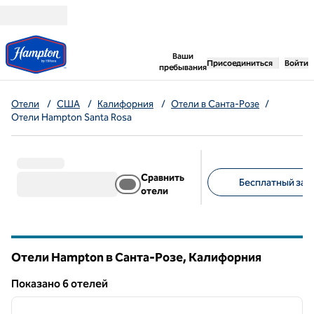
Перейти к содержанию
,
открывается новая 
Ваши
Присоединиться
Войти
пребывания
Отели
/
США
/
Калифорния
/
Отели в Санта-Розе
/
Отели Hampton Santa Rosa
Сравнить
Бесплатный завт
отели
Предлагаемые фильт
Отели Hampton в Санта-Розе,
Калифорния
Калифорния
Показанo 6 отелей
1
/
12
Показанo 6 отелей
предыдущее изображение
следу
1 из 12