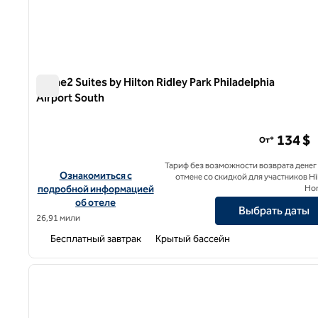
Home2 Suites by Hilton Ridley Park Philadelphia
Airport South
Home2 Suites by Hilton Ridley Park Philadelphia Airport S
134 $
От*
Тариф без возможности возврата денег
Посмотреть информацию об отеле Home2 Suites by Hilton R
Ознакомиться с
отмене со скидкой для участников Hi
подробной информацией
Ho
об отеле
Выбрать даты
26,91 мили
Бесплатный завтрак
Крытый бассейн
1
предыдущее изображение
1 из 12