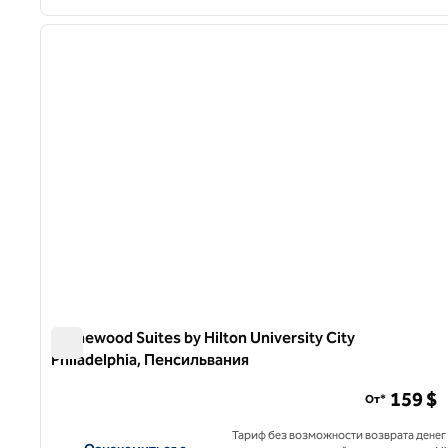
1
предыдущее изображение
1 из 12
Homewood Suites by Hilton University City
Philadelphia, Пенсильвания
Homewood Suites by Hilton University City Philadelphia
159 $
От*
Тариф без возможности возврата денег