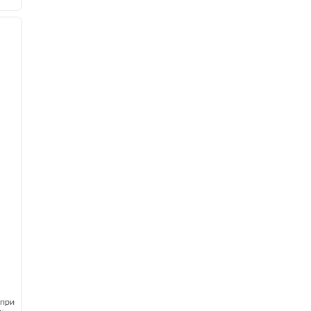
/
12
следующее изображение
 при