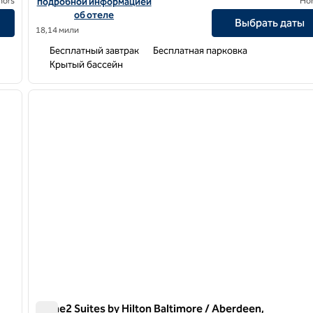
nors
подробной информацией
Ho
об отеле
Выбрать даты
18,14 мили
Бесплатный завтрак
Бесплатная парковка
Крытый бассейн
/
11
1
следующее изображение
предыдущее изображение
1 из 12
Home2 Suites by Hilton Baltimore / Aberdeen,