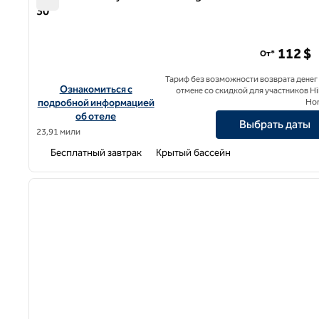
30
Home2 Suites by Hilton Downingtown Exton Route 30
112 $
От*
Тариф без возможности возврата денег
Посмотреть информацию об отеле Home2 Suites by Hilto
Ознакомиться с
отмене со скидкой для участников Hi
подробной информацией
Ho
об отеле
Выбрать даты
23,91 мили
Бесплатный завтрак
Крытый бассейн
1
предыдущее изображение
1 из 12