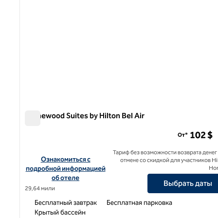
Homewood Suites by Hilton Bel Air
Homewood Suites by Hilton Bel Air
102 $
От*
Тариф без возможности возврата денег
Посмотреть информацию об отеле Homewood Suites by Hil
Ознакомиться с
отмене со скидкой для участников Hi
подробной информацией
Ho
об отеле
Выбрать даты
29,64 мили
Бесплатный завтрак
Бесплатная парковка
Крытый бассейн