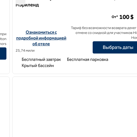
Мэриленд
Home2 Suites by Hilton Baltimore / Aberdeen, Мэриленд
100 $
От*
Тариф без возможности возврата денег
Посмотреть информацию об отеле Home2 Suites by Hilton
Ознакомиться с
отмене со скидкой для участников Hi
 при
n Downingtown Exton Route 30
подробной информацией
Ho
lton
об отеле
nors
Выбрать даты
25,74 мили
Бесплатный завтрак
Бесплатная парковка
Крытый бассейн
/
12
1
следующее изображение
предыдущее изображение
1 из 12