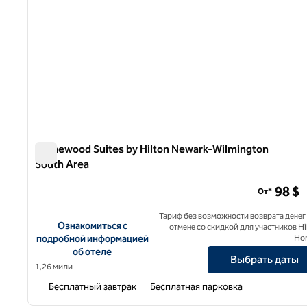
Homewood Suites by Hilton Newark-Wilmington
South Area
Homewood Suites by Hilton Newark-Wilmington South A
98 $
От*
Тариф без возможности возврата денег
Посмотреть информацию об отеле Homewood Suites by Hi
Ознакомиться с
отмене со скидкой для участников Hi
подробной информацией
Ho
об отеле
Выбрать даты
1,26 мили
Бесплатный завтрак
Бесплатная парковка
1