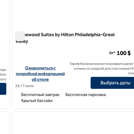
Homewood Suites by Hilton Philadelphia-Great
Valley
outh
Homewood Suites by Hilton Philadelphia-Great Valley
100 $
От*
Тариф без возможности возврата денег
Посмотреть информацию об отеле Homewood Suites by Hil
Ознакомиться с
отмене со скидкой для участников Hi
 при
idley Park Philadelphia Airport South
подробной информацией
Ho
lton
об отеле
nors
Выбрать даты
28,77 мили
Бесплатный завтрак
Бесплатная парковка
Крытый бассейн
/
12
1
следующее изображение
предыдущее изображение
1 из 12