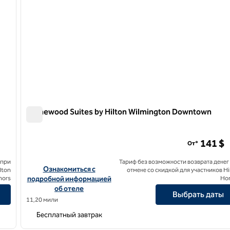
Homewood Suites by Hilton Wilmington Downtown
Homewood Suites by Hilton Wilmington Downtown
rea
141 $
От*
 при
Тариф без возможности возврата денег
lton Newark-Wilmington South Area
Посмотреть информацию об отеле Homewood Suites by 
Ознакомиться с
lton
отмене со скидкой для участников Hi
nors
подробной информацией
Ho
об отеле
Выбрать даты
11,20 мили
Бесплатный завтрак
/
12
1