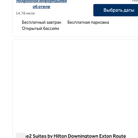
подробной информацией
Ho
об отеле
Выбрать даты
14,78 мили
Бесплатный завтрак
Бесплатная парковка
Открытый бассейн
1
предыдущее изображение
1 из 11
Home2 Suites by Hilton Downingtown Exton Route