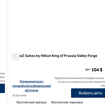
Home2 Suites by Hilton King of Prussia Valley Forge
Home2 Suites by Hilton King of Prussia Valley Forge
104 $
От*
 при
ton Bel Air
lton
Тариф без возможности возврата денег
nors
Посмотреть информацию об отеле Home2 Suites by Hilton K
Ознакомиться с
отмене со скидкой для участников Hi
подробной информацией
Ho
об отеле
Выбрать даты
34,92 мили
Бесплатный завтрак
Бесплатная парковка