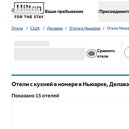
Перейти к содержанию
,
открывается новая вкладка
0
Ваши пребывания
Присоединит
Отели
/
США
/
Делавэр
/
Отели в Ньюарке
/
Отели Newar
Сравнить
отели
Пр
Отели с кухней в номере в Ньюарке,
Делавэ
Делавэр
Показанo 15 отелей
1
Показанo 15 отелей
предыдущее изображение
1 из 12