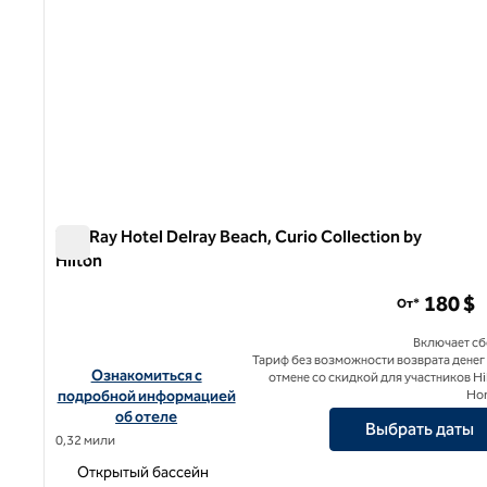
The Ray Hotel Delray Beach, Curio Collection by
Hilton
The Ray Hotel Delray Beach, Curio Collection by Hilton
180 $
От*
Включает с
Тариф без возможности возврата денег
Посмотреть информацию об отеле The Ray Hotel Delray Bea
Ознакомиться с
отмене со скидкой для участников Hi
подробной информацией
Ho
об отеле
Выбрать даты
0,32 мили
Открытый бассейн