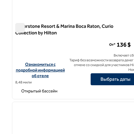
Waterstone Resort & Marina Boca Raton, Curio
Collection by Hilton
Waterstone Resort & Marina Boca Raton, Curio Collection 
136 $
От*
Включает с
Тариф без возможности возврата денег
Посмотреть информацию об отеле Waterstone Resort & Mar
Ознакомиться с
отмене со скидкой для участников Hi
подробной информацией
Ho
об отеле
Выбрать даты
8,48 мили
Открытый бассейн
1
предыдущее изображение
1 из 12