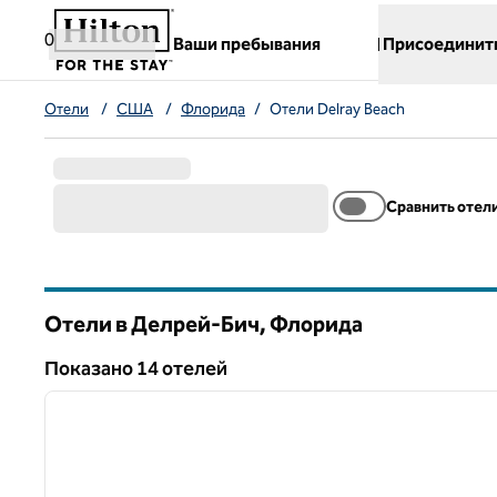
Перейти к содержанию
,
открывается новая вкладка
0
Ваши пребывания
Присоединит
Отели
/
США
/
Флорида
/
Отели Delray Beach
Сравнить отел
Отели в Делрей-Бич,
Флорида
Флорида
Показанo 14 отелей
1
Показанo 14 отелей
предыдущее изображение
1 из 12