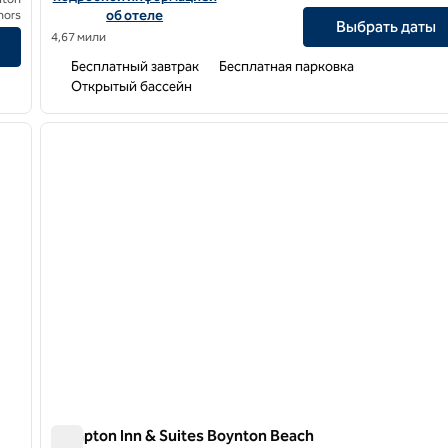
об отеле
nors
Выбрать даты
4,67 мили
Бесплатный завтрак
Бесплатная парковка
Открытый бассейн
/
10
1
следующее изображение
предыдущее изображение
1 из 12
Hampton Inn & Suites Boynton Beach