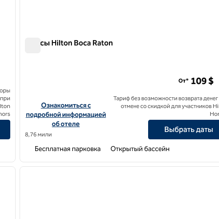
Люксы Hilton Boca Raton
Люксы Hilton Boca Raton
by Hilton
109 $
От*
боры
 при
Тариф без возможности возврата денег
ina Boca Raton, Curio Collection by Hilton
Посмотреть информацию об отеле Hilton Boca Raton Sui
Ознакомиться с
lton
отмене со скидкой для участников Hi
nors
подробной информацией
Ho
об отеле
Выбрать даты
8,76 мили
Бесплатная парковка
Открытый бассейн
/
12
1
следующее изображение
предыдущее изображение
1 из 10