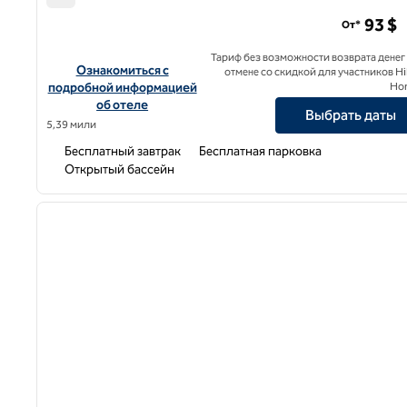
Hampton Inn Boca Raton
93 $
От*
Тариф без возможности возврата денег
Посмотреть информацию об отеле Hampton Inn Boca Ra
Ознакомиться с
отмене со скидкой для участников Hi
подробной информацией
Ho
об отеле
Выбрать даты
5,39 мили
Бесплатный завтрак
Бесплатная парковка
Открытый бассейн
1
предыдущее изображение
1 из 12