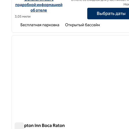
подробной информацией
Ho
об отеле
Выбрать даты
3,05 мили
Бесплатная парковка
Открытый бассейн
1
предыдущее изображение
1 из 10
Hampton Inn Boca Raton