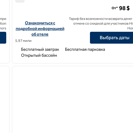
Hampton Inn & Suites Boynton Beach
98 $
От*
 при
Тариф без возможности возврата денег
ton
Посмотреть информацию об отеле Hampton Inn & Suites
Ознакомиться с
lton
отмене со скидкой для участников Hi
nors
подробной информацией
Ho
об отеле
Выбрать даты
5,97 мили
Бесплатный завтрак
Бесплатная парковка
Открытый бассейн
/
12
1
следующее изображение
предыдущее изображение
1 из 12