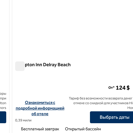
Hampton Inn Delray Beach
Hampton Inn Delray Beach
124 $
От*
боры
 при
Тариф без возможности возврата денег
ch, Curio Collection by Hilton
Посмотреть информацию об отеле Hampton Inn Delray B
Ознакомиться с
lton
отмене со скидкой для участников Hi
nors
подробной информацией
Ho
об отеле
Выбрать даты
0,39 мили
Бесплатный завтрак
Открытый бассейн