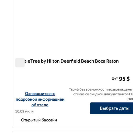
DoubleTree by Hilton Deerfield Beach Boca Raton
DoubleTree by Hilton Deerfield Beach Boca Raton
95 $
От*
Тариф без возможности возврата денег
Посмотреть информацию об отеле DoubleTree by Hilton D
Ознакомиться с
отмене со скидкой для участников Hi
подробной информацией
Ho
об отеле
Выбрать даты
10,09 мили
Открытый бассейн
1