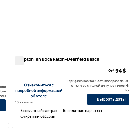
Hampton Inn Boca Raton-Deerfield Beach
Hampton Inn Boca Raton-Deerfield Beach
94 $
От*
Тариф без возможности возврата денег
Посмотреть информацию об отеле Hampton Inn Boca Rat
Ознакомиться с
отмене со скидкой для участников Hi
 при
eerfield Beach Boca Raton
подробной информацией
Ho
lton
об отеле
nors
Выбрать даты
10,22 мили
Бесплатный завтрак
Бесплатная парковка
Открытый бассейн
/
12
1