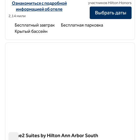
Посмотреть информацию об отеле Homewood Suites by Hilton A
Ознакомиться с подробной
участников Hilton Honors
информацией об отеле
Выбрать даты
2,14 мили
Бесплатный завтрак
Бесплатная парковка
Крытый бассейн
1
/
12
предыдущее изображение
следу
1 из 12
Home2 Suites by Hilton Ann Arbor South