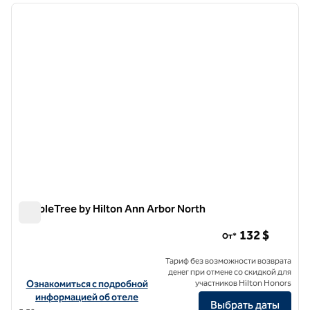
предыдущее изображение
следу
1 из 12
DoubleTree by Hilton Ann Arbor North
DoubleTree by Hilton Ann Arbor North
132 $
От*
Тариф без возможности возврата
денег при отмене со скидкой для
Посмотреть информацию об отеле DoubleTree by Hilton Ann Arb
Ознакомиться с подробной
участников Hilton Honors
информацией об отеле
Выбрать даты