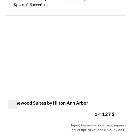
Крытый бассейн
1
/
12
предыдущее изображение
следу
1 из 12
Homewood Suites by Hilton Ann Arbor
Homewood Suites by Hilton Ann Arbor
127 $
От*
Тариф без возможности возврата
денег при отмене со скидкой для