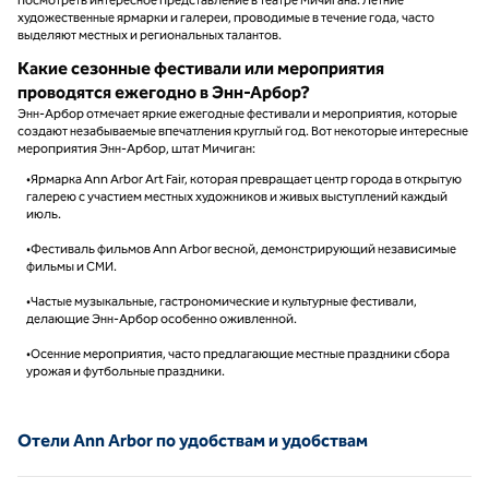
художественные ярмарки и галереи, проводимые в течение года, часто
выделяют местных и региональных талантов.
Какие сезонные фестивали или мероприятия
проводятся ежегодно в Энн-Арбор?
Энн-Арбор отмечает яркие ежегодные фестивали и мероприятия, которые
создают незабываемые впечатления круглый год. Вот некоторые интересные
мероприятия Энн-Арбор, штат Мичиган:
•Ярмарка Ann Arbor Art Fair, которая превращает центр города в открытую
галерею с участием местных художников и живых выступлений каждый
июль.
•Фестиваль фильмов Ann Arbor весной, демонстрирующий независимые
фильмы и СМИ.
•Частые музыкальные, гастрономические и культурные фестивали,
делающие Энн-Арбор особенно оживленной.
•Осенние мероприятия, часто предлагающие местные праздники сбора
урожая и футбольные праздники.
Отели Ann Arbor по удобствам и удобствам