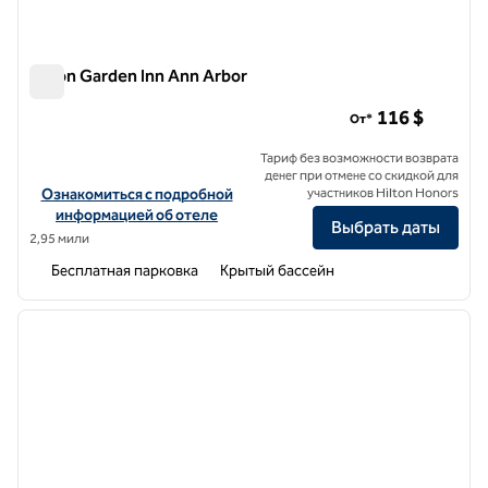
Hilton Garden Inn Ann Arbor
Hilton Garden Inn Ann Arbor
116 $
От*
Тариф без возможности возврата
денег при отмене со скидкой для
Посмотреть информацию об отеле Hilton Garden Inn Ann Arbor
Ознакомиться с подробной
участников Hilton Honors
информацией об отеле
Выбрать даты
2,95 мили
Бесплатная парковка
Крытый бассейн
1
/
12
предыдущее изображение
следу
1 из 12