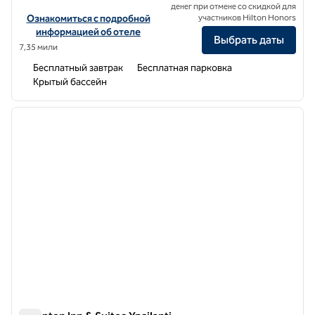
денег при отмене со скидкой для
Посмотреть информацию об отеле Hampton Inn Saline
Ознакомиться с подробной
участников Hilton Honors
информацией об отеле
Выбрать даты
7,35 мили
Бесплатный завтрак
Бесплатная парковка
Крытый бассейн
1
/
12
предыдущее изображение
следу
1 из 12