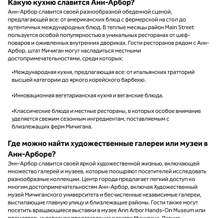
Какую кухню славится Анн-Арбор?
Анн-Арбор славится своей разнообразной обеденной сценой,
предлагающей все: от американских блюд с фермерской на стол до
аутентичных международных блюд. В теплые месяцы район Main Street
пользуется особой популярностью в уникальных ресторанах от шеф-
поваров и оживленных внутренних двориках. Гости ресторанов рядом с Анн-
Арбор, штат Мичиган могут насладиться местными
достопримечательностями, среди которых:
•Международная кухня, предлагающая все: от итальянских тратторий
высшей категории до яркого корейского барбекю.
•Инновационная вегетарианская кухня и веганские блюда.
•Классические блюда и местные рестораны, в которых особое внимание
уделяется свежим сезонным ингредиентам, поставляемым с
близлежащих ферм Мичигана.
Где можно найти художественные галереи или музеи в
Анн-Арборе?
Энн-Арбор славится своей яркой художественной жизнью, включающей
множество галерей и музеев, которые поощряют посетителей исследовать
разнообразные коллекции. Центр города предлагает легкий доступ ко
многим достопримечательностям Анн-Арбор, включая Художественный
музей Мичиганского университета и бесчисленные независимые галереи,
выстилающие главную улицу и близлежащие районы. Гости также могут
посетить вращающиеся выставки в музее Ann Arbor Hands-On Museum или
посмотреть интересное представление в театре Мичигана. Летние