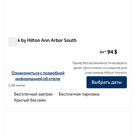
Spark by Hilton Ann Arbor South
Spark by Hilton Ann Arbor South
94 $
От*
Тариф без возможности возврата
денег при отмене со скидкой для
Посмотреть информацию об отеле Spark by Hilton Ann Arbor Sou
Ознакомиться с подробной
участников Hilton Honors
информацией об отеле
Выбрать даты
2,96 мили
Бесплатный завтрак
Бесплатная парковка
Крытый бассейн
1
/
12
предыдущее изображение
следу
1 из 12