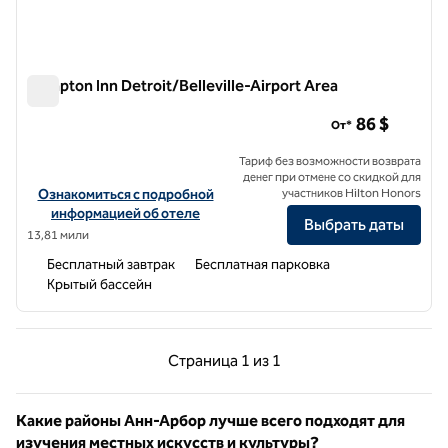
Hampton Inn Detroit/Belleville-Airport Area
Hampton Inn Detroit/Belleville-Airport Area
86 $
От*
Тариф без возможности возврата
денег при отмене со скидкой для
Посмотреть информацию об отеле Hampton Inn Detroit/Belleville
Ознакомиться с подробной
участников Hilton Honors
информацией об отеле
Выбрать даты
13,81 мили
Бесплатный завтрак
Бесплатная парковка
Крытый бассейн
Предыдущая страница, 1 из 1
Следующая страниц
Страница
1 из 1
Страница 1 из 1
Какие районы Анн-Арбор лучше всего подходят для
изучения местных искусств и культуры?