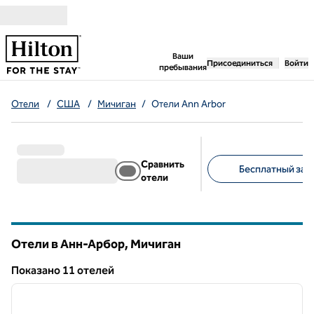
Перейти к содержанию
,
открывается новая 
Ваши
Присоединиться
Войти
пребывания
Отели
/
США
/
Мичиган
/
Отели Ann Arbor
Сравнить
Бесплатный завт
отели
Предлагаемые фильт
Отели в Анн-Арбор,
Мичиган
Мичиган
Показанo 11 отелей
1
/
13
Показанo 11 отелей
предыдущее изображение
следу
1 из 13