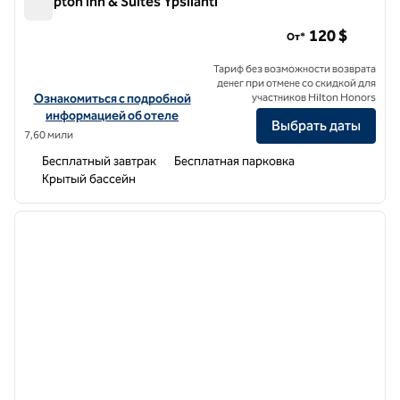
Hampton Inn & Suites Ypsilanti
Hampton Inn & Suites Ypsilanti
120 $
От*
Тариф без возможности возврата
денег при отмене со скидкой для
Посмотреть информацию об отеле Hampton Inn & Suites Ypsilant
Ознакомиться с подробной
участников Hilton Honors
информацией об отеле
Выбрать даты
7,60 мили
Бесплатный завтрак
Бесплатная парковка
Крытый бассейн
1
/
12
предыдущее изображение
следу
1 из 12