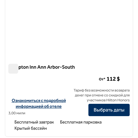
Hampton Inn Ann Arbor-South
Hampton Inn Ann Arbor-South
112 $
От*
Тариф без возможности возврата
денег при отмене со скидкой для
Посмотреть информацию об отеле Hampton Inn Ann Arbor-Sout
Ознакомиться с подробной
участников Hilton Honors
информацией об отеле
Выбрать даты
3,00 мили
Бесплатный завтрак
Бесплатная парковка
Крытый бассейн
1
/
12