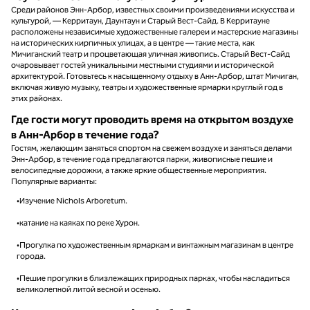
Среди районов Энн-Арбор, известных своими произведениями искусства и
культурой, — Керритаун, Даунтаун и Старый Вест-Сайд. В Керритауне
расположены независимые художественные галереи и мастерские магазины
на исторических кирпичных улицах, а в центре — такие места, как
Мичиганский театр и процветающая уличная живопись. Старый Вест-Сайд
очаровывает гостей уникальными местными студиями и исторической
архитектурой. Готовьтесь к насыщенному отдыху в Анн-Арбор, штат Мичиган,
включая живую музыку, театры и художественные ярмарки круглый год в
этих районах.
Где гости могут проводить время на открытом воздухе
в Анн-Арбор в течение года?
Гостям, желающим заняться спортом на свежем воздухе и заняться делами
Энн-Арбор, в течение года предлагаются парки, живописные пешие и
велосипедные дорожки, а также яркие общественные мероприятия.
Популярные варианты:
•Изучение Nichols Arboretum.
•катание на каяках по реке Хурон.
•Прогулка по художественным ярмаркам и винтажным магазинам в центре
города.
•Пешие прогулки в близлежащих природных парках, чтобы насладиться
великолепной литой весной и осенью.