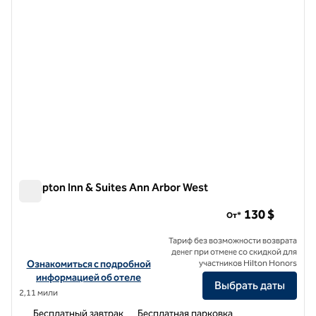
Hampton Inn & Suites Ann Arbor West
Hampton Inn & Suites Ann Arbor West
130 $
От*
Тариф без возможности возврата
денег при отмене со скидкой для
Посмотреть информацию об отеле Hampton Inn & Suites Ann Arb
Ознакомиться с подробной
участников Hilton Honors
информацией об отеле
Выбрать даты
2,11 мили
Бесплатный завтрак
Бесплатная парковка