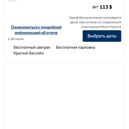
Home2 Suites by Hilton Ann Arbor South
113 $
От*
Тариф без возможности возврата
денег при отмене со скидкой для
Посмотреть информацию об отеле Home2 Suites by Hilton Ann A
Ознакомиться с подробной
участников Hilton Honors
информацией об отеле
Выбрать даты
2,66 мили
Бесплатный завтрак
Бесплатная парковка
Крытый бассейн
1
/
12
предыдущее изображение
следу
1 из 12