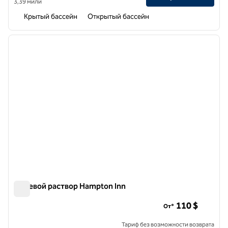
3,39 мили
Крытый бассейн
Открытый бассейн
1
/
9
предыдущее изображение
следу
1 из 9
Солевой раствор Hampton Inn
Солевой раствор Hampton Inn
110 $
От*
Тариф без возможности возврата