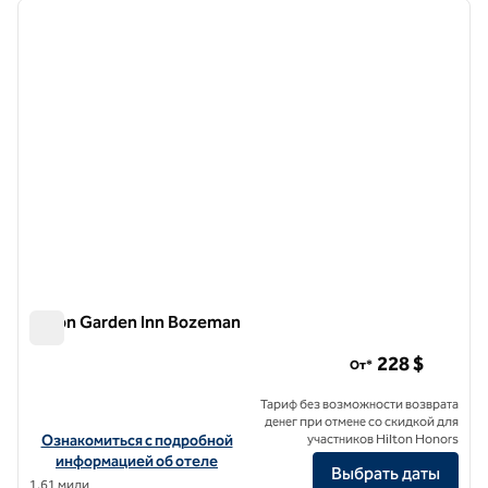
предыдущее изображение
следу
1 из 12
Hilton Garden Inn Bozeman
Hilton Garden Inn Bozeman
228 $
От*
Тариф без возможности возврата
денег при отмене со скидкой для
Посмотреть информацию об отеле Hilton Garden Inn Bozeman
Ознакомиться с подробной
участников Hilton Honors
информацией об отеле
Выбрать даты
1,61 мили