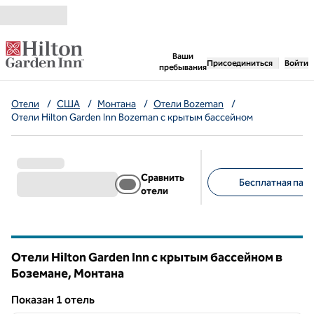
Перейти к содержанию
,
открывается новая 
Ваши
Присоединиться
Войти
пребывания
Отели
/
США
/
Монтана
/
Отели Bozeman
/
Отели Hilton Garden Inn Bozeman с крытым бассейном
Сравнить
Бесплатная парк
отели
Предлагаемые фильт
Отели Hilton Garden Inn с крытым бассейном в
Боземане,
Монтана
Монтана
Показан 1 отель
1
/
12
Показан 1 отель