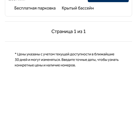
Бесплатная парковка
Крытый бассейн
Предыдущая страница, 1 из 1
Следующая страниц
Страница
1 из 1
Страница 1 из 1
* Цены указаны с учетом текущей доступности в ближайшие
30 дней и могут изменяться. Введите точные даты, чтобы узнать
конкретные цены и наличие номеров.