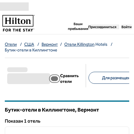
Перейти к содержанию
,
открывается новая 
Ваши
Присоединиться
Войти
пребывания
Отели
/
США
/
Вермонт
/
Отели Killington
Hotels
/
Бутик-отели в Киллингтоне
Сравнить
Для размещения
отели
Предлагаемые фильт
Бутик-отели в Киллингтоне,
Вермонт
Вермонт
Показан 1 отель
1
/
12
Показан 1 отель
предыдущее изображение
следу
1 из 12