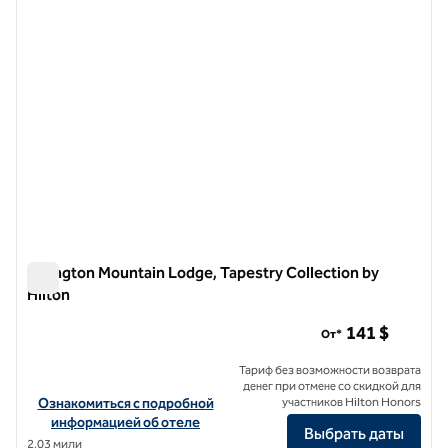
Killington Mountain Lodge, Tapestry Collection by
Hilton
Killington Mountain Lodge, Tapestry Collection by Hilton
141 $
От*
Тариф без возможности возврата
денег при отмене со скидкой для
Посмотреть информацию об отеле Killington Mountain Lodge, Tape
Ознакомиться с подробной
участников Hilton Honors
информацией об отеле
Выбрать даты
2,03 мили