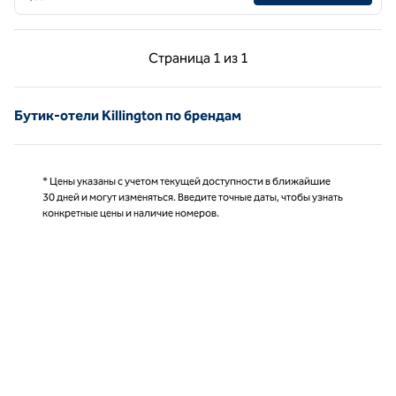
Предыдущая страница, 1 из 1
Следующая страниц
Страница
1 из 1
Страница 1 из 1
Бутик-отели Killington по брендам
* Цены указаны с учетом текущей доступности в ближайшие
30 дней и могут изменяться. Введите точные даты, чтобы узнать
конкретные цены и наличие номеров.