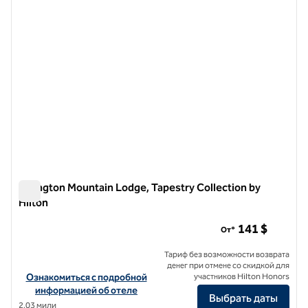
Killington Mountain Lodge, Tapestry Collection by
Hilton
Killington Mountain Lodge, Tapestry Collection by Hilton
141 $
От*
Тариф без возможности возврата
денег при отмене со скидкой для
Посмотреть информацию об отеле Killington Mountain Lodge, Tape
Ознакомиться с подробной
участников Hilton Honors
информацией об отеле
Выбрать даты
2,03 мили