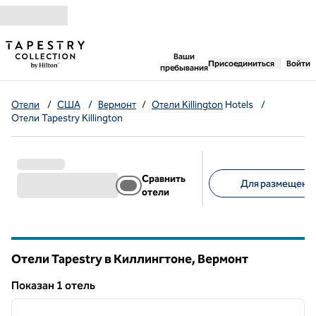
Перейти к содержанию
,
открывается новая 
Ваши
Присоединиться
Войти
пребывания
Отели
/
США
/
Вермонт
/
Отели Killington
Hotels
/
Отели Tapestry Killington
Сравнить
Для размещения
отели
Предлагаемые фильт
Отели Tapestry в Киллингтоне,
Вермонт
Вермонт
Показан 1 отель
1
/
12
Показан 1 отель
предыдущее изображение
следу
1 из 12