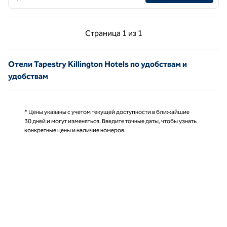
Предыдущая страница, 1 из 1
Следующая страниц
Страница
1 из 1
Страница 1 из 1
Отели Tapestry Killington Hotels по удобствам и
удобствам
* Цены указаны с учетом текущей доступности в ближайшие
30 дней и могут изменяться. Введите точные даты, чтобы узнать
конкретные цены и наличие номеров.