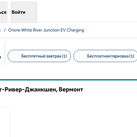
ься
Войти
s
/
Отели White River Junction EV Charging
Бесплатный завтрак (1)
Бесплатная парковка (1)
и
Предлагаемые фильтры
йт-Ривер-Джанкшен,
Вермонт
/
12
следующее изображение