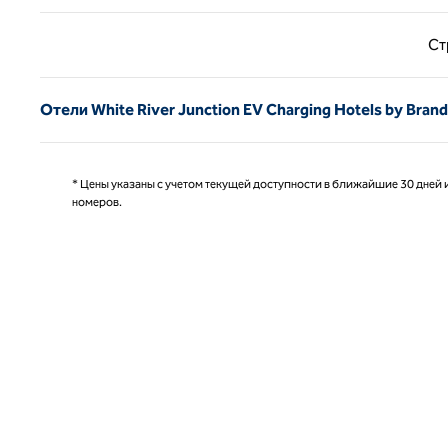
Предыд
Ст
Отели White River Junction EV Charging Hotels by Brand
* Цены указаны с учетом текущей доступности в ближайшие 30 дней и
номеров.