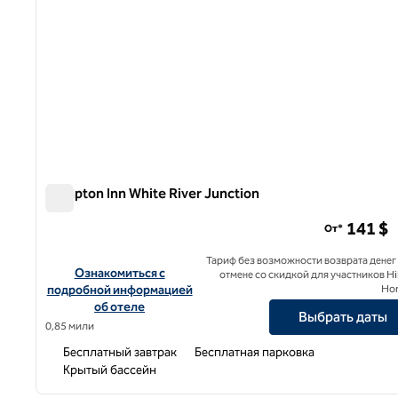
Hampton Inn White River Junction
Hampton Inn White River Junction
141 $
От*
Тариф без возможности возврата денег
Посмотреть информацию об отеле Hampton Inn White Riv
Ознакомиться с
отмене со скидкой для участников Hi
подробной информацией
Ho
об отеле
Выбрать даты
0,85 мили
Бесплатный завтрак
Бесплатная парковка
Крытый бассейн