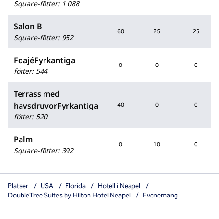
Square-fötter
:
1 088
Salon B
60
25
25
Square-fötter
:
952
FoajéFyrkantiga
0
0
0
fötter
:
544
Terrass med
havsdruvorFyrkantiga
40
0
0
fötter
:
520
Palm
0
10
0
Square-fötter
:
392
Platser
/
USA
/
Florida
/
Hotell i Neapel
/
DoubleTree Suites by Hilton Hotel Neapel
/
Evenemang