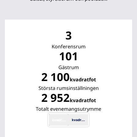
3
Konferensrum
101
Gästrum
2 100
kvadratfot
Kvadratfot
Största rumsinställningen
2 952
kvadratfot
Kvadratfot
Totalt evenemangsutrymme
kvadratfot
kvadratmeter