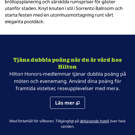
bröllopsplanering och särskilda rumspriser för gäster
utanför staden. Knyt knuten i stil i Sorrento Ballroom och
starta festen med en utomhusmottagning runt vårt
eleganta pooldäck.
Tjäna dubbla poäng när du är värd hos
Hilton
Hilton Honors-medlemmar tjänar dubbla poäng på
möten och evenemang. Använd dina poäng för
framtida vistelser, reseupplevelser med mera.
Läs mer
.
Öppnar ny flik
Med förbehåll för villkoren. Tillgängligt på
deltagande hotell
över hela
världen.