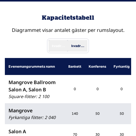
Kapacitetstabell
Diagrammet visar antalet gäster per rumslayout.
kvadratfot
kvadratmeter
Evenemangsrummets namn
Bankett
Konferens
Fyrkantig
Mangrove Ballroom
Salon A, Salon B
0
0
0
Square-fötter
:
2 100
Mangrove
140
50
50
Fyrkantiga fötter
:
2 040
Salon A
70
30
30