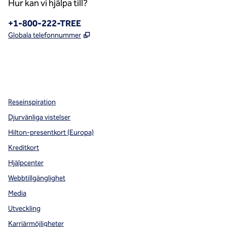
Hur kan vi hjälpa till?
Telefon:
+1-800-222-TREE
,
Öppnas i ny flik
Globala telefonnummer
x
facebook
instagram
,
öppnas i en ny flik
,
öppnas i en ny flik
,
öppnas i en ny flik
Reseinspiration
Djurvänliga vistelser
Hilton-presentkort (Europa)
Kreditkort
Hjälpcenter
Webbtillgänglighet
Media
Utveckling
Karriärmöjligheter