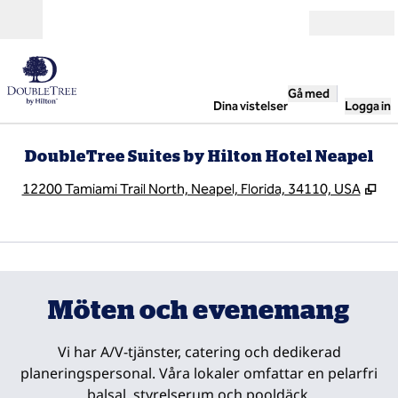
Gå vidare till innehållet
Öppna
Gå med
Dina vistelser
Logga in
DoubleTree Suites by Hilton Hotel Neapel
,
Öp
12200 Tamiami Trail North, Neapel, Florida, 34110, USA
1
/
11
föregående bild
nästa
1 av 11
Möten och evenemang
Vi har A/V-tjänster, catering och dedikerad
planeringspersonal. Våra lokaler omfattar en pelarfri
balsal, styrelserum och pooldäck.