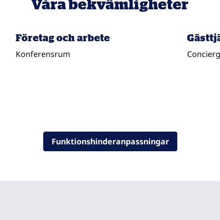
Våra bekvämligheter
Företag och arbete
Gästtj
Konferensrum
Concier
Funktionshinderanpassningar