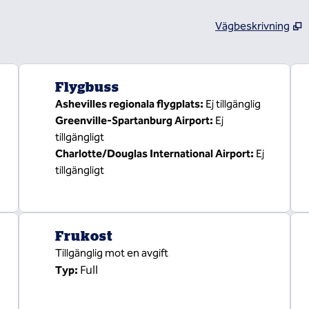
Vägbeskrivning
,
Öppnar ny flik
Flygbuss
Ashevilles regionala flygplats
:
Ej tillgänglig
Greenville-Spartanburg Airport
:
Ej
tillgängligt
Charlotte/Douglas International Airport
:
Ej
tillgängligt
Frukost
Tillgänglig mot en avgift
Full
Typ: