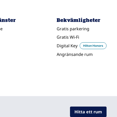
änster
Bekvämligheter
ge
Gratis parkering
Gratis Wi-Fi
Digital Key
Hilton Honors
Angränsande rum
Hitta ett rum