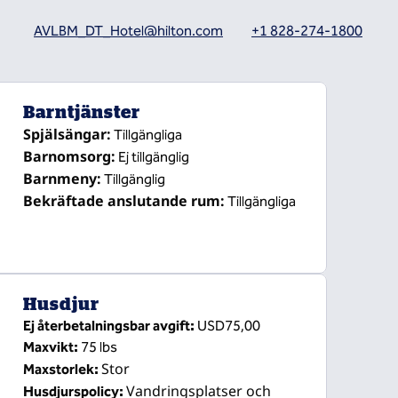
AVLBM_DT_Hotel@hilton.com
+1 828-274-1800
Barntjänster
Spjälsängar
:
Tillgängliga
Barnomsorg
:
Ej tillgänglig
Barnmeny
:
Tillgänglig
Bekräftade anslutande rum
:
Tillgängliga
Husdjur
Ej återbetalningsbar avgift:
USD75,00
Maxvikt:
75 lbs
Stor
Maxstorlek:
Vandringsplatser och
Husdjurspolicy: