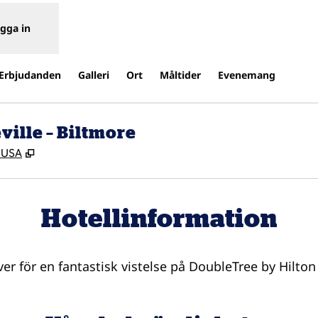
gga in
Erbjudanden
Galleri
Ort
Måltider
Evenemang
ville – Biltmore
,
Öppnas i ny flik
, USA
Hotellinformation
ver för en fantastisk vistelse på DoubleTree by Hilton