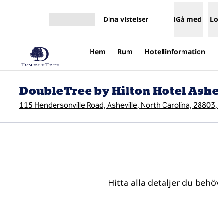
Gå vidare till innehållet
Dina vistelser
Gå med
Lo
Öppna meny
Hem
Rum
Hotellinformation
DoubleTree by Hilton Hotel Ashe
115 Hendersonville Road, Asheville, North Carolina, 28803
Hitta alla detaljer du behö