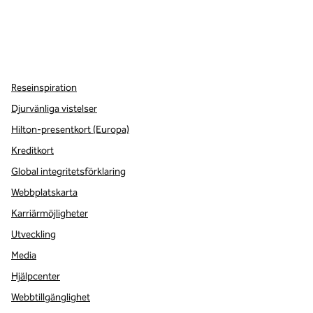
x
facebook
instagram
,
öppnas i en ny flik
,
öppnas i en ny flik
,
öppnas i en ny flik
Reseinspiration
Djurvänliga vistelser
Hilton-presentkort (Europa)
Kreditkort
Global integritetsförklaring
Webbplatskarta
Karriärmöjligheter
Utveckling
Media
Hjälpcenter
Webbtillgänglighet