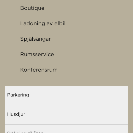
Boutique
Laddning av elbil
Spjälsängar
Rumsservice
Konferensrum
Parkering
Husdjur