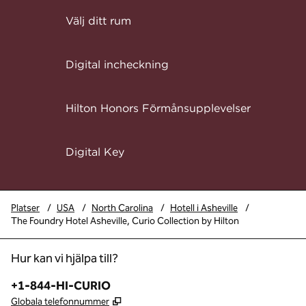
Välj ditt rum
Digital incheckning
Hilton Honors Förmånsupplevelser
Digital Key
Platser
/
USA
/
North Carolina
/
Hotell i Asheville
/
The Foundry Hotel Asheville, Curio Collection by Hilton
Hur kan vi hjälpa till?
Telefon:
+1-844-HI-CURIO
,
Öppnas i ny flik
Globala telefonnummer