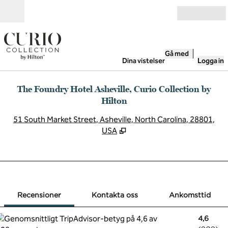
Gå vidare till innehållet
Öppna
Gå med
Dina vistelser
Logga in
The Foundry Hotel Asheville, Curio Collection by
Hilton
,
Ö
51 South Market Street, Asheville, North Carolina, 28801,
USA
1 av 12
1
/
12
föregående bild
nästa bild
Kontakta oss
Recensioner
Kontakta oss
Ankomsttid
4,6