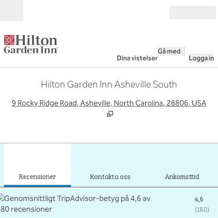
Gå vidare till innehållet
Öppna
Gå med
Dina vistelser
Logga in
Hilton Garden Inn Asheville South
,
Ö
9 Rocky Ridge Road, Asheville, North Carolina, 28806, USA
1
/
12
föregående bild
nästa
1 av 12
Kontakta oss
Recensioner
Kontakta oss
Ankomsttid
4,6
(
180
)