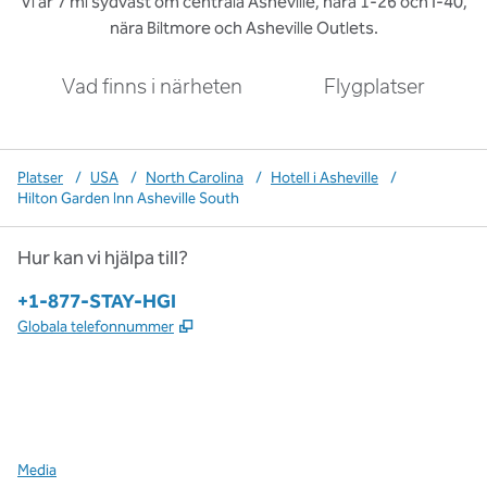
Vi är 7 mi sydväst om centrala Asheville, nära 1-26 och I-40,
nära Biltmore och Asheville Outlets.
Vad finns i närheten
Flygplatser
Platser
/
USA
/
North Carolina
/
Hotell i Asheville
/
Hilton Garden Inn Asheville South
Hur kan vi hjälpa till?
Telefon:
+1-877-STAY-HGI
,
Öppnas i ny flik
Globala telefonnummer
x
facebook
instagram
,
öppnas i en ny flik
,
öppnas i en ny flik
,
öppnas i en ny flik
Media