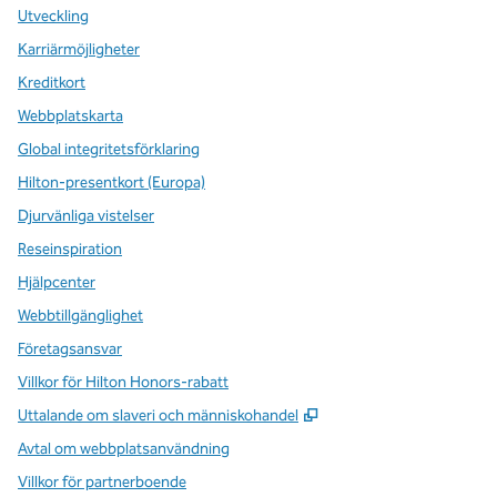
Utveckling
Karriärmöjligheter
Kreditkort
Webbplatskarta
Global integritetsförklaring
Hilton-presentkort (Europa)
Djurvänliga vistelser
Reseinspiration
Hjälpcenter
Webbtillgänglighet
Företagsansvar
Villkor för Hilton Honors-rabatt
,
Öppnas i ny flik
Uttalande om slaveri och människohandel
Avtal om webbplatsanvändning
Villkor för partnerboende