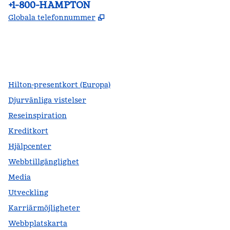
Telefon:
+1-800-HAMPTON
,
Öppnas i ny flik
Globala telefonnummer
facebook
x
instagram
,
öppnas i en ny flik
,
öppnas i en ny flik
,
öppnas i en ny flik
Hilton-presentkort (Europa)
Djurvänliga vistelser
Reseinspiration
Kreditkort
Hjälpcenter
Webbtillgänglighet
Media
Utveckling
Karriärmöjligheter
Webbplatskarta