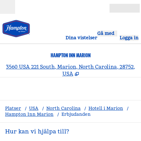
Gå vidare till innehållet
Öppna
Gå med
Dina vistelser
Logga in
HAMPTON INN MARION
,
Ö
3560 USA 221 South, Marion, North Carolina, 28752,
USA
Platser
/
USA
/
North Carolina
/
Hotell i Marion
/
Hampton Inn Marion
/
Erbjudanden
Hur kan vi hjälpa till?