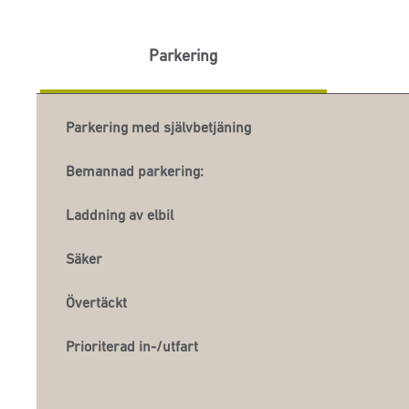
Parkering
Parkering med självbetjäning
Bemannad parkering:
Laddning av elbil
Säker
Övertäckt
Prioriterad in-/utfart