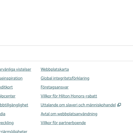
rvänliga vistelser
Webbplatskarta
seinspiration
Global integritetsförklaring
editkort
Företagsansvar
älpcenter
Villkor för Hilton Honors-rabatt
,
Öppna
bbtillgänglighet
Uttalande om slaveri och människohandel
dia
Avtal om webbplatsanvändning
veckling
Villkor för partnerboende
rriärmöjligheter