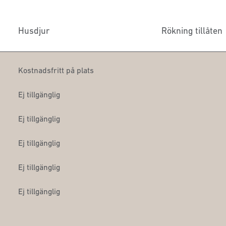
Husdjur
Rökning tillåten
Kostnadsfritt på plats
Ej tillgänglig
Ej tillgänglig
Ej tillgänglig
Ej tillgänglig
Ej tillgänglig