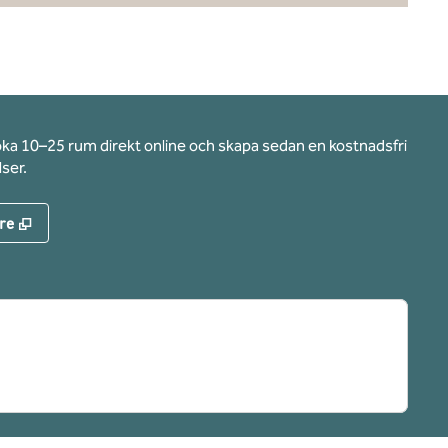
oka 10–25 rum direkt online och skapa sedan en kostnadsfri
ser.
,
Öppnas i ny flik
re