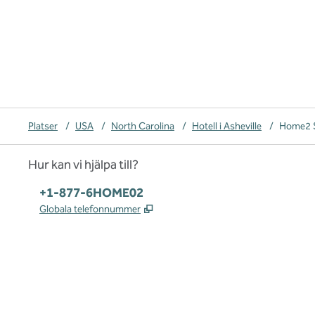
Platser
/
USA
/
North Carolina
/
Hotell i Asheville
/
Home2 Su
Hur kan vi hjälpa till?
Telefon:
+1-877-6HOME02
,
Öppnas i ny flik
Globala telefonnummer
x
facebook
instagram
,
öppnas i en ny flik
,
öppnas i en ny flik
,
öppnas i en ny flik