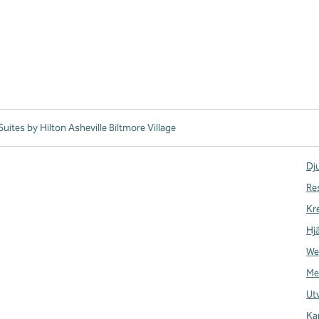
ites by Hilton Asheville Biltmore Village
Dju
Re
Kr
Hj
We
Me
Ut
Ka