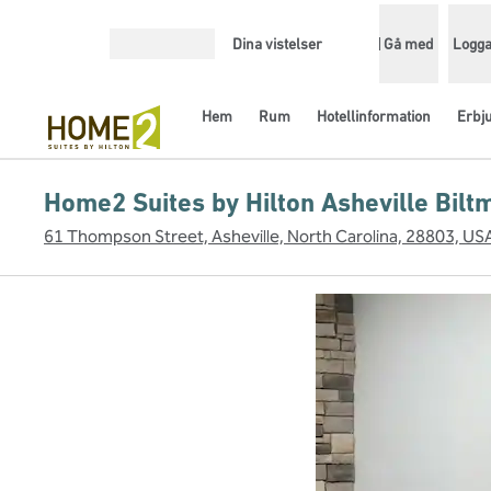
Gå vidare till innehållet
Dina vistelser
Gå med
Logga
Öppna meny
Hem
Rum
Hotellinformation
Erbj
Home2 Suites by Hilton Asheville Bilt
61 Thompson Street, Asheville, North Carolina, 28803, US