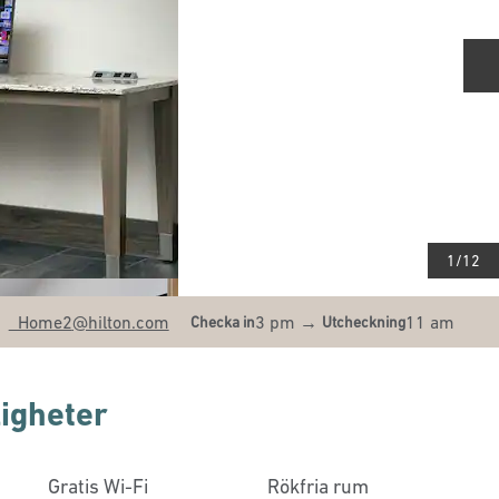
N
1
/
12
VL
_Home2
@hilton.com
3 pm
→
11 am
Checka in
Utcheckning
igheter
Gratis Wi-Fi
Rökfria rum