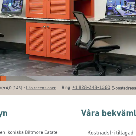
Ring
E-postAVL
+1 828-348-1560
•
Ring
4,0
(
143
)
Läs recensioner
E-postadress
yn
Våra bekväml
den ikoniska Biltmore Estate.
Kostnadsfri tillagad