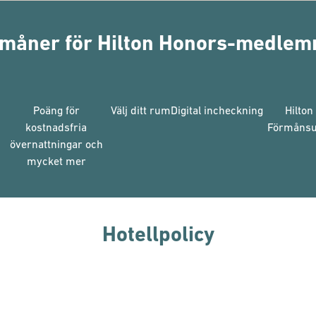
måner för Hilton Honors-medle
Poäng för
Välj ditt rum
Digital incheckning
Hilton
kostnadsfria
Förmånsu
övernattningar och
mycket mer
Hotellpolicy