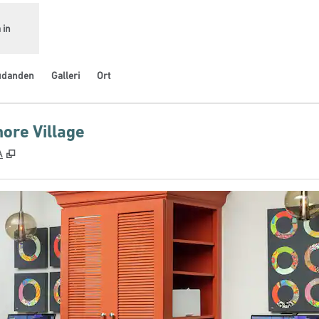
 in
udanden
Galleri
Ort
more Village
,
Öppnas i ny flik
A