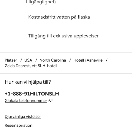
tillgänglighet)
Kostnadsfritt vatten på flaska
Tillgång till exklusiva upplevelser
Platser
/
USA
/
North Carolina
/
Hotell i Asheville
/
Zelda Dearest, ett SLH-hotell
Hur kan vi hjälpa till?
Telefon:
+1-888-91HILTONSLH
,
Öppnas i ny flik
Globala telefonnummer
Djurvänliga vistelser
Reseinspiration