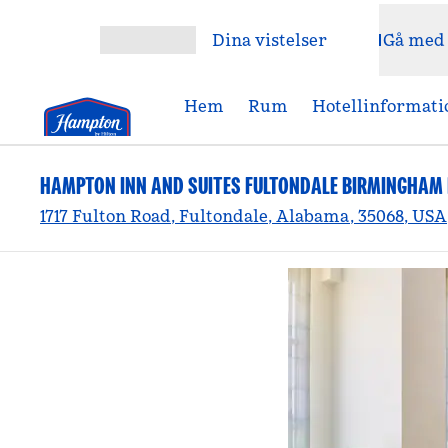
Gå vidare till innehållet
Dina vistelser
Gå med
Öppna meny
Hem
Rum
Hotellinformati
HAMPTON INN AND SUITES FULTONDALE BIRMINGHAM 
1717 Fulton Road, Fultondale, Alabama, 35068, USA