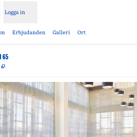
Logga in
on
Erbjudanden
Galleri
Ort
I 65
,
Öppnas i ny flik