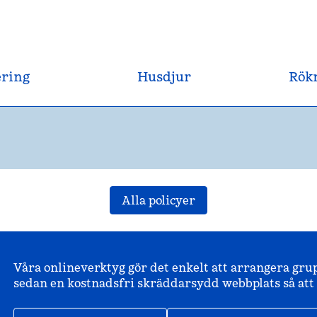
ering
Husdjur
Rökn
Alla policyer
Våra onlineverktyg gör det enkelt att arrangera gru
sedan en kostnadsfri skräddarsydd webbplats så att d