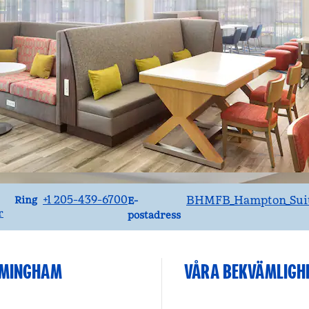
Ring
Email
+1 205-439-6700
BHMFB_Hampton_Sui
Ring
E-
r
postadress
RMINGHAM
VÅRA BEKVÄMLIGH