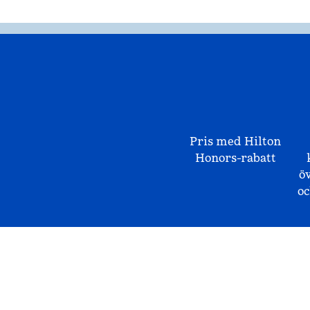
Pris med Hilton
Honors-rabatt
ö
o