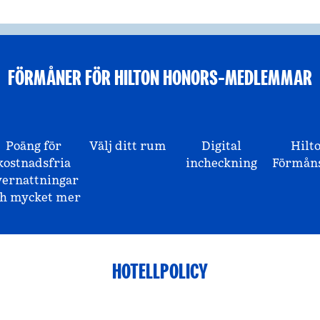
FÖRMÅNER FÖR HILTON HONORS-MEDLEMMAR
Poäng för
Välj ditt rum
Digital
Hilt
kostnadsfria
incheckning
Förmåns
vernattningar
ch mycket mer
HOTELLPOLICY