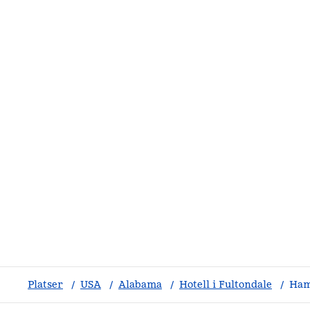
Platser
/
USA
/
Alabama
/
Hotell i Fultondale
/
Ham