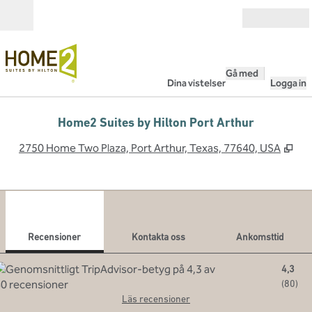
Gå vidare till innehållet
Öppna
Gå med
Dina vistelser
Logga in
Home2 Suites by Hilton Port Arthur
,
Öpp
2750 Home Two Plaza, Port Arthur, Texas, 77640, USA
1
/
12
föregående bild
nästa
1 av 12
Kontakta oss
Recensioner
Kontakta oss
Ankomsttid
4,3
(
80
)
Läs recensioner