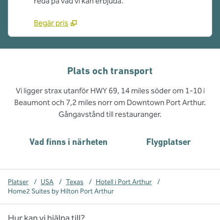
reda på vad vi kan erbjuda.
Begär pris
Plats och transport
Vi ligger strax utanför HWY 69, 14 miles söder om 1-10 i
Beaumont och 7,2 miles norr om Downtown Port Arthur.
Gångavstånd till restauranger.
Vad finns i närheten
Flygplatser
Platser
/
USA
/
Texas
/
Hotell i Port Arthur
/
Home2 Suites by Hilton Port Arthur
Hur kan vi hjälpa till?