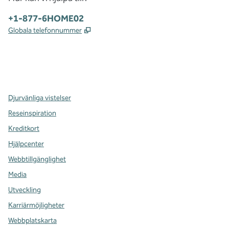
Telefon:
+1-877-6HOME02
,
Öppnas i ny flik
Globala telefonnummer
x
facebook
instagram
,
öppnas i en ny flik
,
öppnas i en ny flik
,
öppnas i en ny flik
Djurvänliga vistelser
Reseinspiration
Kreditkort
Hjälpcenter
Webbtillgänglighet
Media
Utveckling
Karriärmöjligheter
Webbplatskarta