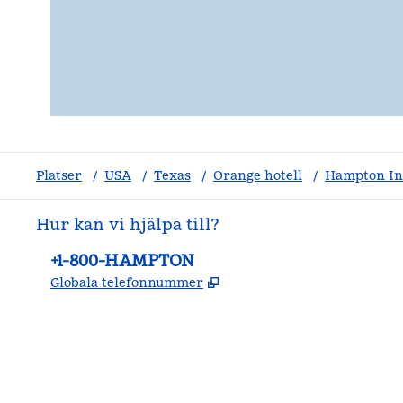
Platser
/
USA
/
Texas
/
Orange hotell
/
Hampton In
Hur kan vi hjälpa till?
Telefon:
+1-800-HAMPTON
,
Öppnas i ny flik
Globala telefonnummer
facebook
x
instagram
,
öppnas i en ny flik
,
öppnas i en ny flik
,
öppnas i en ny flik