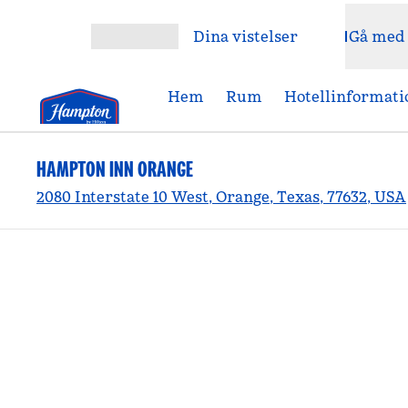
Gå vidare till innehållet
Dina vistelser
Gå med
Öppna meny
Hem
Rum
Hotellinformati
HAMPTON INN ORANGE
2080 Interstate 10 West, Orange, Texas, 77632, USA