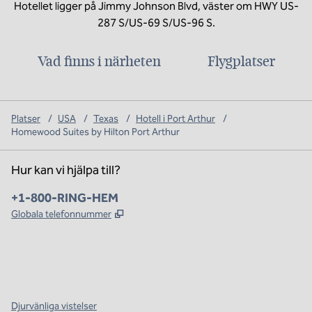
Hotellet ligger på Jimmy Johnson Blvd, väster om HWY US-
287 S/US-69 S/US-96 S.
Vad finns i närheten
Flygplatser
Platser
/
USA
/
Texas
/
Hotell i Port Arthur
/
Homewood Suites by Hilton Port Arthur
Hur kan vi hjälpa till?
Telefon:
+1-800-RING-HEM
,
Öppnas i ny flik
Globala telefonnummer
x
facebook
instagram
,
öppnas i en ny flik
,
öppnas i en ny flik
,
öppnas i en ny flik
Djurvänliga vistelser