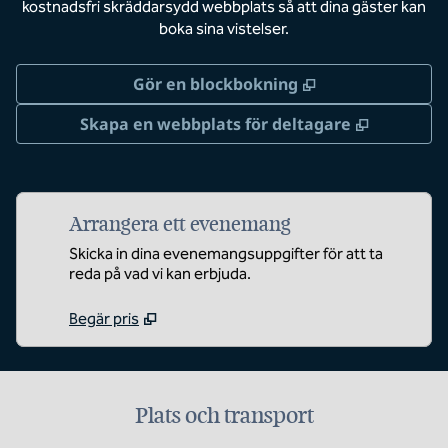
kostnadsfri skräddarsydd webbplats så att dina gäster kan
boka sina vistelser.
,
Öppnas i ny flik
Gör en blockbokning
,
Öppnas i 
Skapa en webbplats för deltagare
Arrangera ett evenemang
Skicka in dina evenemangsuppgifter för att ta
reda på vad vi kan erbjuda.
Begär pris
Plats och transport