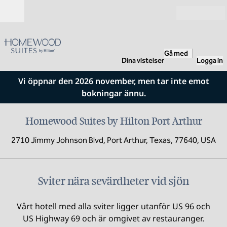
Gå vidare till innehållet
Öppna
Gå med
Dina vistelser
Logga in
Vi öppnar den 2026 november, men tar inte emot
bokningar ännu.
Homewood Suites by Hilton Port Arthur
2710 Jimmy Johnson Blvd, Port Arthur, Texas, 77640, USA
1
/
8
föregående bild
nästa
1 av 8
Sviter nära sevärdheter vid sjön
Vårt hotell med alla sviter ligger utanför US 96 och
US Highway 69 och är omgivet av restauranger.