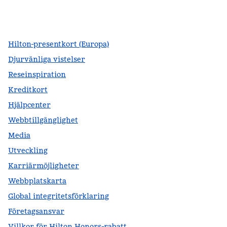
facebook
x
instagram
,
öppnas i en ny flik
,
öppnas i en ny flik
,
öppnas i en ny flik
Hilton-presentkort (Europa)
Djurvänliga vistelser
Reseinspiration
Kreditkort
Hjälpcenter
Webbtillgänglighet
Media
Utveckling
Karriärmöjligheter
Webbplatskarta
Global integritetsförklaring
Företagsansvar
Villkor för Hilton Honors-rabatt