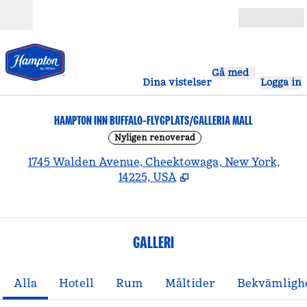
Gå vidare till innehållet
Öppna
Gå med
Dina vistelser
Logga in
HAMPTON INN BUFFALO-FLYGPLATS/GALLERIA MALL
Nyligen renoverad
,
Ö
1745 Walden Avenue, Cheektowaga, New York,
14225, USA
GALLERI
Alla
Hotell
Rum
Måltider
Bekvämligh