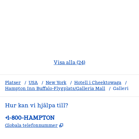
Visa alla (24)
Platser
/
USA
/
New York
/
Hotell i Cheektowaga
/
Hampton Inn Buffalo-Flygplats/Galleria Mall
/
Galleri
Hur kan vi hjälpa till?
Telefon:
+1-800-HAMPTON
,
Öppnas i ny flik
Globala telefonnummer