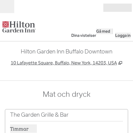
Gå vidare till innehållet
Öppna
Gå med
Dina vistelser
Logga in
Hilton Garden Inn Buffalo Downtown
,
Öppn
10 Lafayette Square, Buffalo, New York, 14203, USA
Mat och dryck
The Garden Grille & Bar
Timmar
Visa timmar för The Garden Grille & Bar