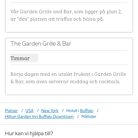
Vår Garden Grille and Bar, som ligger på plan 2, 
är "den" platsen att träffas och hälsa på.
The Garden Grille & Bar
Timmar
Visa timmar för The Garden Grille & Bar
Börja dagen med en utsökt frukost i Garden Grille 
& Bar, som även serverar middag och cocktails.
Platser
/
USA
/
New York
/
Hotell i
Buffalo
/
Hilton Garden Inn Buffalo Downtown
/
Måltider
Hur kan vi hjälpa till?