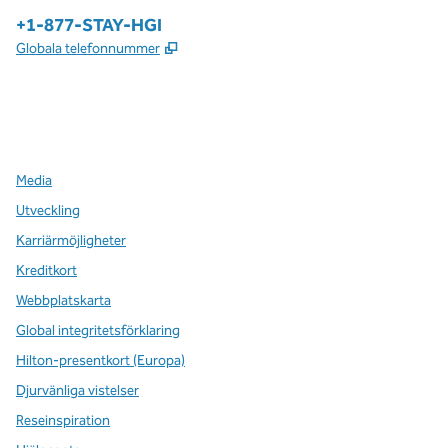
Telefon:
+1-877-STAY-HGI
,
Öppnas i ny flik
Globala telefonnummer
x
facebook
instagram
,
öppnas i en ny flik
,
öppnas i en ny flik
,
öppnas i en ny flik
Media
Utveckling
Karriärmöjligheter
Kreditkort
Webbplatskarta
Global integritetsförklaring
Hilton-presentkort (Europa)
Djurvänliga vistelser
Reseinspiration