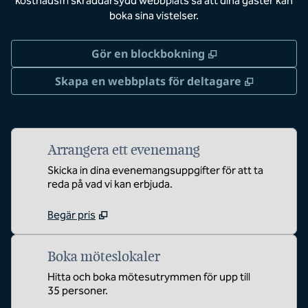
kostnadsfri skräddarsydd webbplats så att dina gäster kan
boka sina vistelser.
,
Öppnas i ny flik
Gör en blockbokning
,
Öppnas i 
Skapa en webbplats för deltagare
Arrangera ett evenemang
Skicka in dina evenemangsuppgifter för att ta
reda på vad vi kan erbjuda.
Begär pris
Boka möteslokaler
Hitta och boka mötesutrymmen för upp till
35 personer.