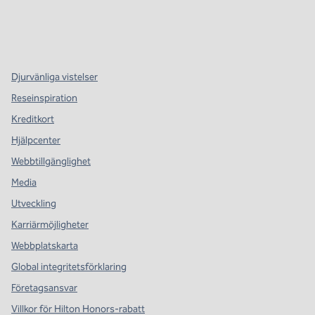
x
facebook
instagram
,
öppnas i en ny flik
,
öppnas i en ny flik
,
öppnas i en ny flik
Djurvänliga vistelser
Reseinspiration
Kreditkort
Hjälpcenter
Webbtillgänglighet
Media
Utveckling
Karriärmöjligheter
Webbplatskarta
Global integritetsförklaring
Företagsansvar
Villkor för Hilton Honors-rabatt