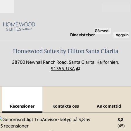
Gå vidare till innehållet
Öppna
Gå med
Dina vistelser
Logga in
Homewood Suites by Hilton Santa Clarita
,
Ö
28700 Newhall Ranch Road, Santa Clarita, Kalifornien,
91355, USA
1
/
12
föregående bild
nästa
1 av 12
Kontakta oss
Recensioner
Kontakta oss
Ankomsttid
3,8
(
45
)