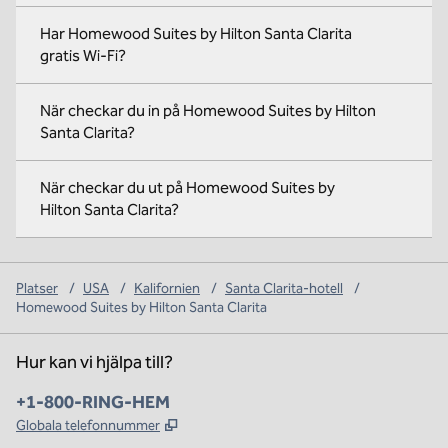
Har Homewood Suites by Hilton Santa Clarita
gratis Wi-Fi?
När checkar du in på Homewood Suites by Hilton
Santa Clarita?
När checkar du ut på Homewood Suites by
Hilton Santa Clarita?
Platser
/
USA
/
Kalifornien
/
Santa Clarita-hotell
/
Homewood Suites by Hilton Santa Clarita
Hur kan vi hjälpa till?
Telefon:
+1-800-RING-HEM
,
Öppnas i ny flik
Globala telefonnummer