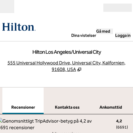
Gå vidare till innehållet
Öppna
Gå med
Dina vistelser
Logga in
Hilton Los Angeles/Universal City
,
Ö
555 Universal Hollywood Drive, Universal City, Kalifornien,
91608, USA
1
/
11
föregående bild
nästa
1 av 11
Kontakta oss
Recensioner
Kontakta oss
Ankomsttid
4,2
(
6691
)