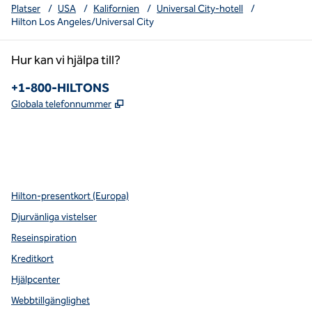
Platser
/
USA
/
Kalifornien
/
Universal City-hotell
/
Hilton Los Angeles/Universal City
Hur kan vi hjälpa till?
Telefon:
+1-800-HILTONS
,
Öppnas i ny flik
Globala telefonnummer
x
facebook
instagram
youtube
pinterest
,
öppnas i en ny flik
,
öppnas i en ny flik
,
öppnas i en ny flik
,
Öppnar ny flik
,
Öppnar ny flik
Hilton-presentkort (Europa)
Djurvänliga vistelser
Reseinspiration
Kreditkort
Hjälpcenter
Webbtillgänglighet