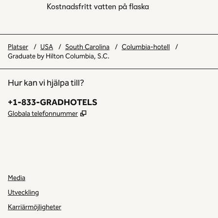
Kostnadsfritt vatten på flaska
Platser
/
USA
/
South Carolina
/
Columbia-hotell
/
Graduate by Hilton Columbia, S.C.
Hur kan vi hjälpa till?
Telefon:
+1-833-GRADHOTELS
,
Öppnas i ny flik
Globala telefonnummer
INSTAGRAM
ANNAT
,
ÖPPNAR NY FLIK
,
ÖPPNAS I EN NY FLIK
Media
Utveckling
Karriärmöjligheter