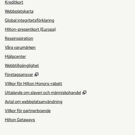
Kreditkort
Webbplatskarta
Global integritetsförklaring
Hilton-presentkort (Europa)
Reseinspiration
Våra varumärken
Hjälpcenter
Webbtillgänglighet
,
Öppnas i ny flik
Företagsansvar
Villkor för Hilton Honors-rabatt
,
Öppnas i ny flik
Uttalande om slaveri och människohandel
Avtal om webbplatsanvändning
Villkor för partnerboende
Hilton Getaways