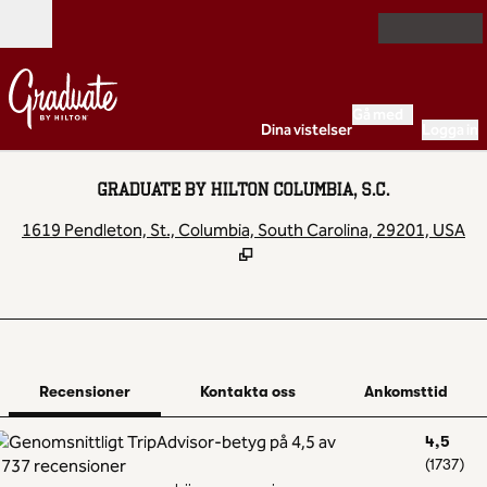
Gå vidare till innehållet
Öppna
Gå med
Dina vistelser
Logga in
GRADUATE BY HILTON COLUMBIA, S.C.
,
Ö
1619 Pendleton, St., Columbia, South Carolina, 29201, USA
1 av 12
1
/
12
föregående bild
nästa bild
Kontakta oss
Recensioner
Kontakta oss
Ankomsttid
4,5
(
1737
)