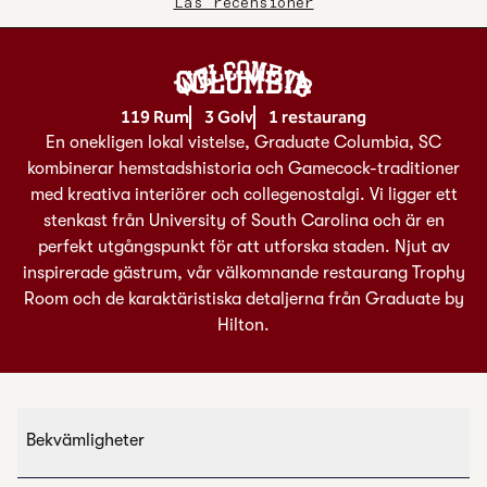
Läs recensioner
Welcome To
COLUMBIA
119 Rum
3 Golv
1 restaurang
En onekligen lokal vistelse, Graduate Columbia, SC
kombinerar hemstadshistoria och Gamecock-traditioner
med kreativa interiörer och collegenostalgi. Vi ligger ett
stenkast från University of South Carolina och är en
perfekt utgångspunkt för att utforska staden. Njut av
inspirerade gästrum, vår välkomnande restaurang Trophy
Room och de karaktäristiska detaljerna från Graduate by
Hilton.
Bekvämligheter