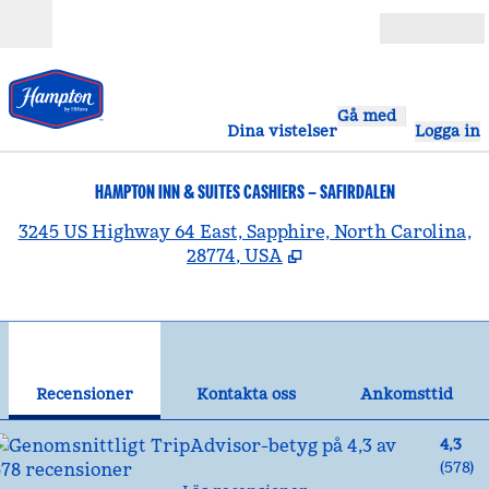
Gå vidare till innehållet
Öppna
Gå med
Dina vistelser
Logga in
HAMPTON INN & SUITES CASHIERS – SAFIRDALEN
,
Ö
3245 US Highway 64 East, Sapphire, North Carolina,
28774, USA
1
/
12
föregående bild
näst
1 av 12
Kontakta oss
Recensioner
Kontakta oss
Ankomsttid
4,3
(
578
)