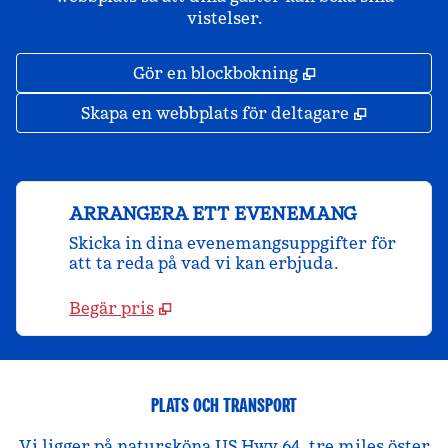
vistelser.
,
Öppnas i ny fli
Gör en blockbokning
,
Öppnas i 
Skapa en webbplats för deltagare
ARRANGERA ETT EVENEMANG
Skicka in dina evenemangsuppgifter för
att ta reda på vad vi kan erbjuda.
Begär pris
PLATS OCH TRANSPORT
Vi ligger på natursköna US Hwy 64, tre miles öster