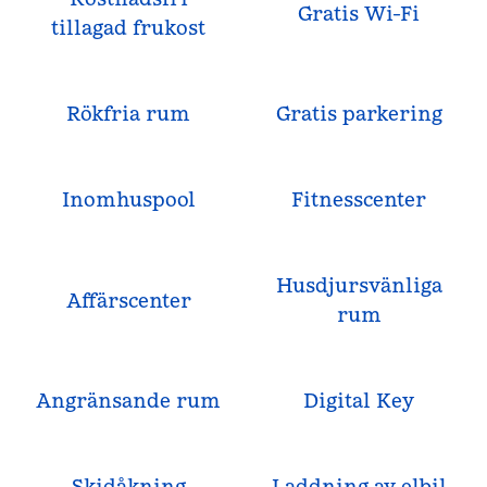
Gratis Wi-Fi
tillagad frukost
Rökfria rum
Gratis parkering
Inomhuspool
Fitnesscenter
Husdjursvänliga
Affärscenter
rum
Angränsande rum
Digital Key
Skidåkning
Laddning av elbil