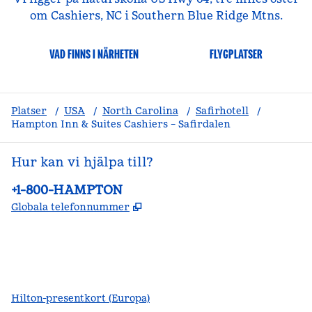
om Cashiers, NC i Southern Blue Ridge Mtns.
VAD FINNS I NÄRHETEN
FLYGPLATSER
Platser
/
USA
/
North Carolina
/
Safirhotell
/
Hampton Inn & Suites Cashiers – Safirdalen
Hur kan vi hjälpa till?
Telefon:
+1-800-HAMPTON
,
Öppnas i ny flik
Globala telefonnummer
facebook
x
instagram
,
öppnas i en ny flik
,
öppnas i en ny flik
,
öppnas i en ny flik
Hilton-presentkort (Europa)