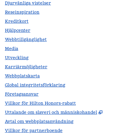
Djurvänliga vistelser
Reseinspiration
Kreditkort
Hjälpcenter
Webbtillgänglighet
Media
Utveckling
Karriärmöjligheter
Webbplatskarta
Global integritetsförklaring
Företagsansvar
Villkor för Hilton Honors-rabatt
,
Öppnas i ny f
Uttalande om slaveri och människohandel
Avtal om webbplatsanvändning
Villkor för partnerboende