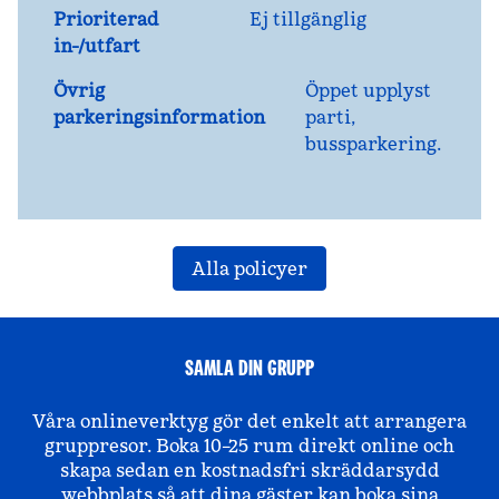
Prioriterad
Ej tillgänglig
in-/utfart
Övrig
Öppet upplyst
parkeringsinformation
parti,
bussparkering.
Alla policyer
SAMLA DIN GRUPP
Våra onlineverktyg gör det enkelt att arrangera
gruppresor. Boka 10–25 rum direkt online och
skapa sedan en kostnadsfri skräddarsydd
webbplats så att dina gäster kan boka sina