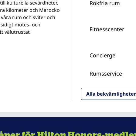
ill kulturella sevärdheter.
Rökfria rum
yra kilometer och Marocko
n våra rum och sviter och
gsidigt mötes- och
Fitnesscenter
t välutrustat
Concierge
Rumsservice
Alla bekvämligheter
åner för Hilton Honors-medl