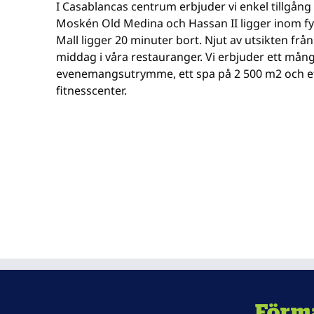
I Casablancas centrum erbjuder vi enkel tillgång t
Moskén Old Medina och Hassan II ligger inom f
Mall ligger 20 minuter bort. Njut av utsikten frå
middag i våra restauranger. Vi erbjuder ett mån
evenemangsutrymme, ett spa på 2 500 m2 och et
fitnesscenter.
Förm