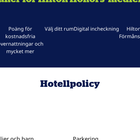
Poäng för
Välj ditt rum
Digital incheckning
Hilto
kostnadsfria
Förmåns
vernattningar och
mycket mer
Hotellpolicy
ljer och barn
Parkering