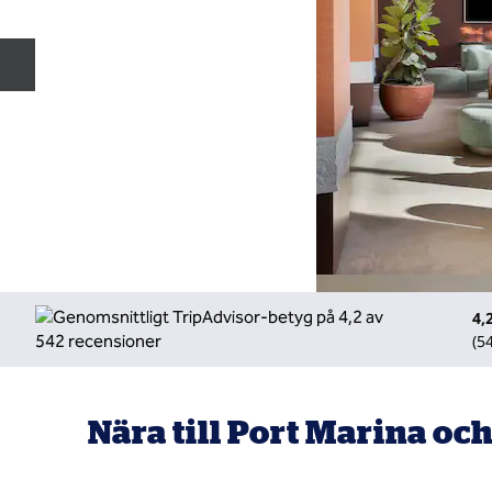
Föregående bild
4,
(
5
Nära till Port Marina oc