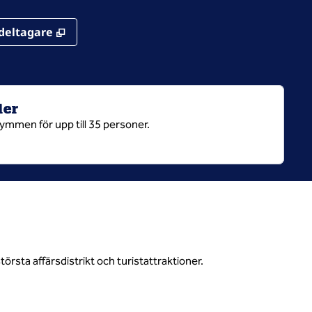
,
Öppnas i ny flik
deltagare
ler
ymmen för upp till 35 personer.
rsta affärsdistrikt och turistattraktioner.