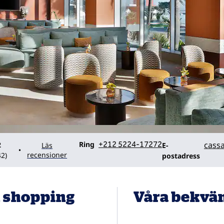
Ring
Email
Ring
+212 5224-17272
cass
2
Läs
E-
•
recensioner
42
)
postadress
h shopping
Våra bekvä