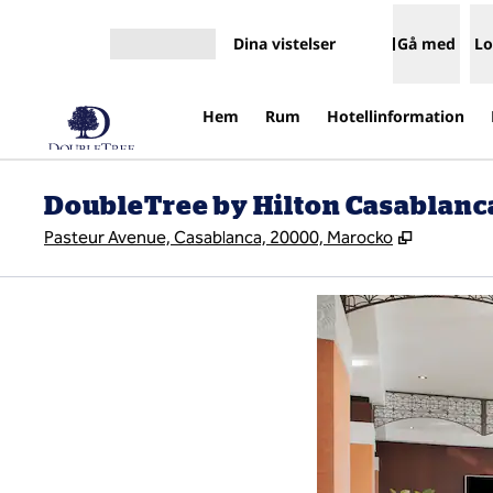
Gå vidare till innehållet
Dina vistelser
Gå med
Lo
Öppna meny
Hem
Rum
Hotellinformation
DoubleTree by Hilton Casablanca
,
Öppnas i n
Pasteur Avenue, Casablanca, 20000, Marocko