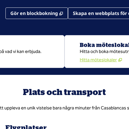
,
Öppnas i ny flik
Gör en blockbokning
Skapa en webbplats för 
Boka mötesloka
på vad vi kan erbjuda.
Hitta och boka mötesutr
Hitta möteslokaler
Plats och transport
t uppleva en unik vistelse bara några minuter från Casablancas stö
Flygplatser