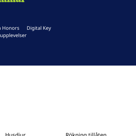
n Honors
Digital Key
upplevelser
Husdjur
Rökning tillåten